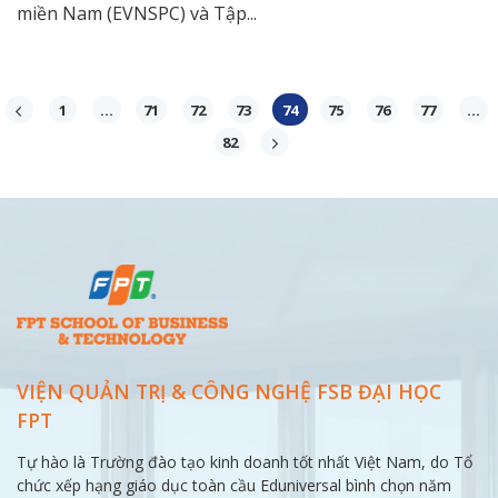
miền Nam (EVNSPC) và Tập...
1
…
71
72
73
74
75
76
77
…
82
VIỆN QUẢN TRỊ & CÔNG NGHỆ FSB ĐẠI
HỌC
FPT
Tự hào là Trường đào tạo kinh doanh tốt nhất Việt Nam, do Tổ
chức xếp hạng giáo dục toàn cầu Eduniversal bình chọn năm