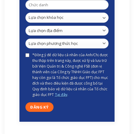
*Đồng ý để dữ liệu cá nhân của Anh/Chị được
thu thập trên trang này, được xử lý và lưu trữ
bởi Viện Quản trị & Công nghệ FSB (đơn vị
thành viên của Công ty TNHH Giáo dục FPT
hay còn gọi là Tổ chức giáo dục FPT) cho mục
đích và theo điều kiện đã được công bố tại
Quy định bảo vệ dữ liệu cá nhân của Tổ chức
giáo dục FPT
Tại đây
.