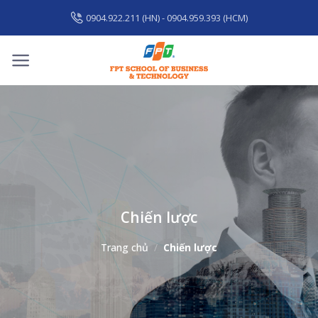
Skip
0904.922.211 (HN) - 0904.959.393 (HCM)
to
content
Chiến lược
Trang chủ
/
Chiến lược