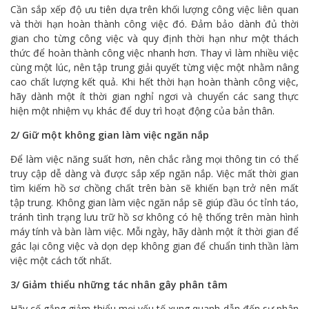
Cần sắp xếp độ ưu tiên dựa trên khối lượng công việc liên quan
và thời hạn hoàn thành công việc đó. Đảm bảo dành đủ thời
gian cho từng công việc và quy định thời hạn như một thách
thức để hoàn thành công việc nhanh hơn. Thay vì làm nhiều việc
cùng một lúc, nên tập trung giải quyết từng việc một nhằm nâng
cao chất lượng kết quả. Khi hết thời hạn hoàn thành công việc,
hãy dành một ít thời gian nghỉ ngơi và chuyển các sang thực
hiện một nhiệm vụ khác để duy trì hoạt động của bản thân.
2/ Giữ một không gian làm việc ngăn nắp
Để làm việc năng suất hơn, nên chắc rằng mọi thông tin có thể
truy cập dễ dàng và được sắp xếp ngăn nắp. Việc mất thời gian
tìm kiếm hồ sơ chồng chất trên bàn sẽ khiến bạn trở nên mất
tập trung. Không gian làm việc ngăn nắp sẽ giúp đầu óc tỉnh táo,
tránh tình trạng lưu trữ hồ sơ không có hệ thống trên màn hình
máy tính và bàn làm việc. Mỗi ngày, hãy dành một ít thời gian để
gác lại công việc và dọn dẹp không gian để chuẩn tinh thần làm
việc một cách tốt nhất.
3/ Giảm thiểu những tác nhân gây phân tâm
Hãy cố gắng giảm thiểu mọi yếu tố xung quanh dẫn đến sự phân