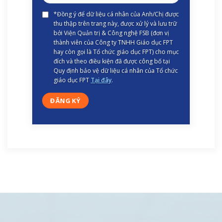
*Đồng ý để dữ liệu cá nhân của Anh/Chị được
thu thập trên trang này, được xử lý và lưu trữ
bởi Viện Quản trị & Công nghệ FSB (đơn vị
thành viên của Công ty TNHH Giáo dục FPT
hay còn gọi là Tổ chức giáo dục FPT) cho mục
đích và theo điều kiện đã được công bố tại
Quy định bảo vệ dữ liệu cá nhân của Tổ chức
giáo dục FPT
Tại đây
.