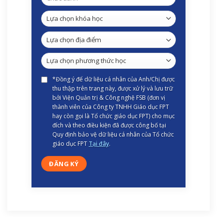
*Đồng ý để dữ liệu cá nhân của Anh/Chị được
thu thập trên trang này, được xử lý và lưu trữ
bởi Viện Quản trị & Công nghệ FSB (đơn vị
thành viên của Công ty TNHH Giáo dục FPT
hay còn gọi là Tổ chức giáo dục FPT) cho mục
đích và theo điều kiện đã được công bố tại
Quy định bảo vệ dữ liệu cá nhân của Tổ chức
giáo dục FPT
Tại đây
.