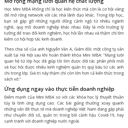
Mở rộng mạng lưới quan hệ chất lượng
Học Mini MBA không chỉ là học kiến thức mà còn là cơ hội vàng
để mở rộng network với các nhà lãnh đạo khác. Trong lớp học,
bạn sẽ gặp gỡ những người đồng cảnh ngộ từ nhiều ngành
nghề, quy mô doanh nghiệp khác nhau. Đây là môi trường lý
tưởng để trao đổi kinh nghiệm, học hỏi lẫn nhau và thậm chí tìm
kiếm cơ hội hợp tác kinh doanh.
Theo chia sẻ của anh Nguyễn Văn A, Giám đốc một công ty sản
xuất tại Hà Nội sau khi hoàn thành khóa Mini MBA: “Mạng lưới
quan hệ từ lớp học đã giúp tôi tìm được đối tác phân phối mới
và học hỏi được nhiều kinh nghiệm quản trị quý báu từ các anh
chị trong lớp. Giá trị này thậm chí còn lớn hơn cả kiến thức trong
sách vở.”
Ứng dụng ngay vào thực tiễn doanh nghiệp
Điểm mạnh của Mini MBA so với các khóa học lý thuyết thuần
túy là tính ứng dụng cao. Các bài giảng thường xoay quanh
những vấn đề thực tế mà doanh nghiệp Việt Nam đang gặp phải
như chuyển đổi số, quản trị trong bối cảnh hậu Covid-19, hay
cạnh tranh với doanh nghiệp nước ngoài.