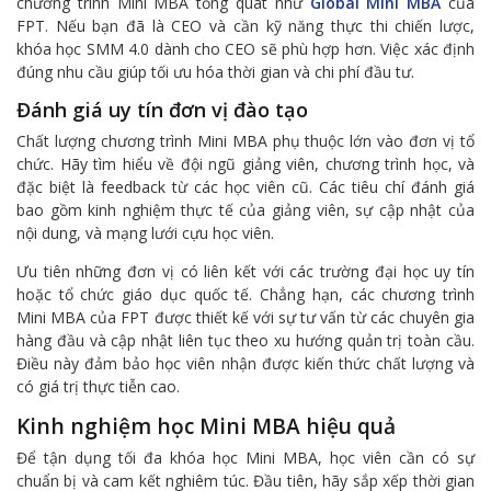
chương trình Mini MBA tổng quát như
Global Mini MBA
của
FPT. Nếu bạn đã là CEO và cần kỹ năng thực thi chiến lược,
khóa học SMM 4.0 dành cho CEO sẽ phù hợp hơn. Việc xác định
đúng nhu cầu giúp tối ưu hóa thời gian và chi phí đầu tư.
Đánh giá uy tín đơn vị đào tạo
Chất lượng chương trình Mini MBA phụ thuộc lớn vào đơn vị tổ
chức. Hãy tìm hiểu về đội ngũ giảng viên, chương trình học, và
đặc biệt là feedback từ các học viên cũ. Các tiêu chí đánh giá
bao gồm kinh nghiệm thực tế của giảng viên, sự cập nhật của
nội dung, và mạng lưới cựu học viên.
Ưu tiên những đơn vị có liên kết với các trường đại học uy tín
hoặc tổ chức giáo dục quốc tế. Chẳng hạn, các chương trình
Mini MBA của FPT được thiết kế với sự tư vấn từ các chuyên gia
hàng đầu và cập nhật liên tục theo xu hướng quản trị toàn cầu.
Điều này đảm bảo học viên nhận được kiến thức chất lượng và
có giá trị thực tiễn cao.
Kinh nghiệm học Mini MBA hiệu quả
Để tận dụng tối đa khóa học Mini MBA, học viên cần có sự
chuẩn bị và cam kết nghiêm túc. Đầu tiên, hãy sắp xếp thời gian