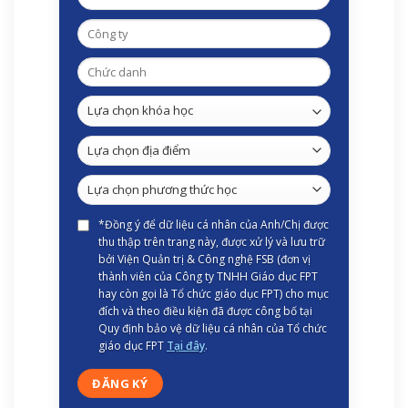
*Đồng ý để dữ liệu cá nhân của Anh/Chị được
thu thập trên trang này, được xử lý và lưu trữ
bởi Viện Quản trị & Công nghệ FSB (đơn vị
thành viên của Công ty TNHH Giáo dục FPT
hay còn gọi là Tổ chức giáo dục FPT) cho mục
đích và theo điều kiện đã được công bố tại
Quy định bảo vệ dữ liệu cá nhân của Tổ chức
giáo dục FPT
Tại đây
.