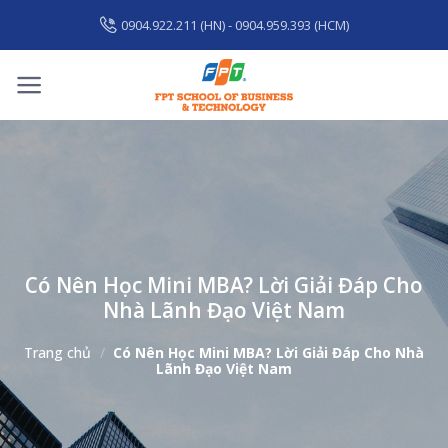
Skip
0904.922.211 (HN) - 0904.959.393 (HCM)
to
content
Có Nên Học Mini MBA? Lời Giải Đáp Cho
Nhà Lãnh Đạo Việt Nam
Trang chủ
/
Có Nên Học Mini MBA? Lời Giải Đáp Cho Nhà
Lãnh Đạo Việt Nam