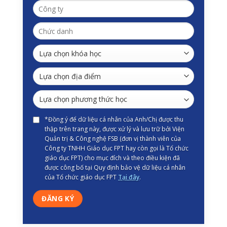
*Đồng ý để dữ liệu cá nhân của Anh/Chị được thu
thập trên trang này, được xử lý và lưu trữ bởi Viện
Quản trị & Công nghệ FSB (đơn vị thành viên của
Công ty TNHH Giáo dục FPT hay còn gọi là Tổ chức
giáo dục FPT) cho mục đích và theo điều kiện đã
được công bố tại Quy định bảo vệ dữ liệu cá nhân
của Tổ chức giáo dục FPT
Tại đây
.