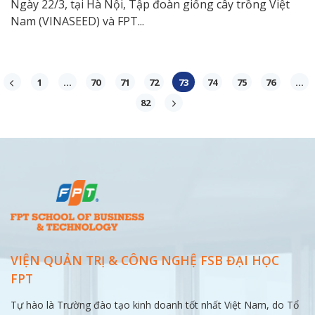
Ngày 22/3, tại Hà Nội, Tập đoàn giống cây trồng Việt
Nam (VINASEED) và FPT...
1
…
70
71
72
73
74
75
76
…
82
VIỆN QUẢN TRỊ & CÔNG NGHỆ FSB ĐẠI
HỌC
FPT
Tự hào là Trường đào tạo kinh doanh tốt nhất Việt Nam, do Tổ