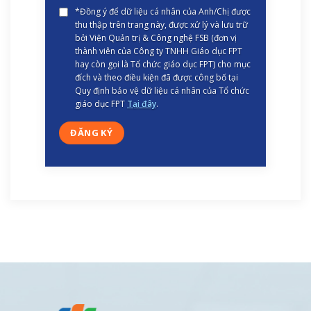
*Đồng ý để dữ liệu cá nhân của Anh/Chị được
thu thập trên trang này, được xử lý và lưu trữ
bởi Viện Quản trị & Công nghệ FSB (đơn vị
thành viên của Công ty TNHH Giáo dục FPT
hay còn gọi là Tổ chức giáo dục FPT) cho mục
đích và theo điều kiện đã được công bố tại
Quy định bảo vệ dữ liệu cá nhân của Tổ chức
giáo dục FPT
Tại đây
.