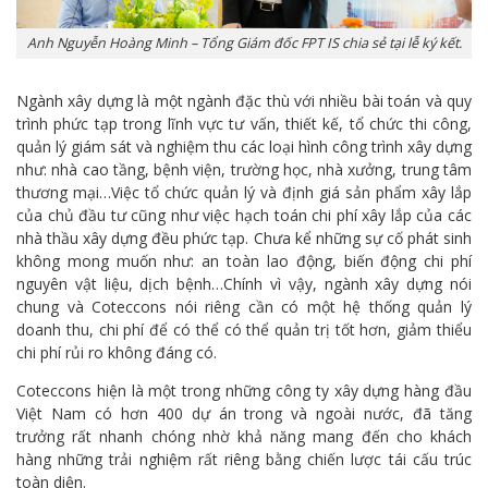
Anh Nguyễn Hoàng Minh – Tổng Giám đốc FPT IS chia sẻ tại lễ ký kết.
Ngành xây dựng là một ngành đặc thù với nhiều bài toán và quy
trình phức tạp trong lĩnh vực tư vấn, thiết kế, tổ chức thi công,
quản lý giám sát và nghiệm thu các loại hình công trình xây dựng
như: nhà cao tầng, bệnh viện, trường học, nhà xưởng, trung tâm
thương mại…Việc tổ chức quản lý và định giá sản phẩm xây lắp
của chủ đầu tư cũng như việc hạch toán chi phí xây lắp của các
nhà thầu xây dựng đều phức tạp. Chưa kể những sự cố phát sinh
không mong muốn như: an toàn lao động, biến động chi phí
nguyên vật liệu, dịch bệnh…Chính vì vậy, ngành xây dựng nói
chung và Coteccons nói riêng cần có một hệ thống quản lý
doanh thu, chi phí để có thể có thể quản trị tốt hơn, giảm thiểu
chi phí rủi ro không đáng có.
Coteccons hiện là một trong những công ty xây dựng hàng đầu
Việt Nam có hơn 400 dự án trong và ngoài nước, đã tăng
trưởng rất nhanh chóng nhờ khả năng mang đến cho khách
hàng những trải nghiệm rất riêng bằng chiến lược tái cấu trúc
toàn diện.