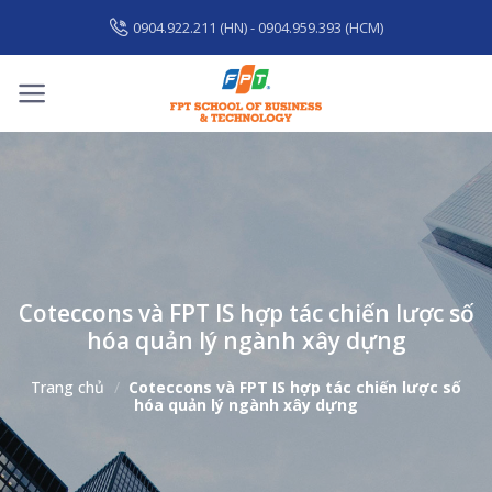
Skip
0904.922.211 (HN) - 0904.959.393 (HCM)
to
content
Coteccons và FPT IS hợp tác chiến lược số
hóa quản lý ngành xây dựng
Trang chủ
/
Coteccons và FPT IS hợp tác chiến lược số
hóa quản lý ngành xây dựng