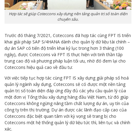
Hợp tác sẽ giúp Coteccons xây dựng nền tảng quản trị số toàn diện
chuyên sâu.
Trước đó tháng 7/2021, Coteccons đã hợp tác cùng FPT IS triển
khai giải pháp SAP S/4HANA dành cho quản lý dữ liệu tài chính –
dự án SAP có tiến độ triển khai kỷ lục trong hơn 3 tháng (100
ngày), được Coteccons và FPT IS thực hiện với tinh thần tập
trung cao độ và phương pháp luận tối ưu, nhờ đó đem lại cho
Coteccons hiệu quả cao về đầu tư.
Với việc tiếp tục hợp tác cùng FPT IS xây dựng giải pháp số hoá
quản lý ngành xây dựng, Coteccons sẽ có được một nền tảng
quản trị số toàn diện đáp ứng đầy đủ các yêu cầu quản lý của
một đơn vị Tổng thầu xây dựng hàng đầu Việt Nam, từ đó giúp
Coteccons không ngừng nâng tầm chất lượng dự án, uy tín của
công ty trên thị trường. Dự án được các lãnh đạo cấp cao của
Coteccons đặc biệt quan tâm với kỳ vọng sẽ trang bị cho
Coteccons một hệ thống quản lý dữ liệu tức thì, liên tục và chính
xác.