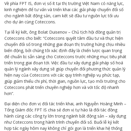
Về phía FPT IS, đơn vị số ít tại thị trường Việt Nam có năng lực,
kinh nghiệm để tư vấn và triển khai các giải pháp chuyển đổi số
cho ngành bất động sản, cam kết sẽ đầu tư nguồn lực tối ưu
cho dự án cùng Coteccons.
Tại lễ ký kết, ông Bolat Duisenov – Chủ tịch hội đồng quản trị
Coteccons cho biết: “Coteccons quyết tâm đầu tư và thực hiện
chuyển đổi số trong những giai đoạn thị trường hứng chịu nhiều
biến động, bởi chúng tôi xác định đây là chiến lược quan trọng
để chuẩn bị sẵn sàng cho Coteccons trước những mục tiêu phát
triển trong giai đoạn tới. Việc đầu tư xây dựng giải pháp số hoá
quản lý ngành xây dựng sẽ giúp chuyển đổi phương thức quản lý
hiện nay của Coteccons với các quy trình nghiệp vụ phức tạp,
giúp giảm thiểu chi phí, thời gian, nguồn lực, tạo môi trường cho
Coteccons phát triển chuyên nghiệp hơn và với tốc độ nhanh
hơn”.
Đại diện cho đơn vị đối tác triển khai, anh Nguyễn Hoàng Minh –
Tổng Giám đốc FPT IS chia sẻ đơn vị tự hào là đối tác đồng
hành cùng các công ty lớn trong ngành bất động sản – xây dựng
như Coteccons trong hành trình chuyển đổi số. Buổi lễ ký kết
hợp tác ngày hôm nay không chỉ gói gọn là triển khai hệ thống