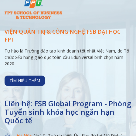
VIỆN QUẢN TRỊ & CÔNG NGHỆ FSB ĐẠI
HỌC
FPT
Tự hào là Trường đào tạo kinh doanh tốt nhất Việt Nam, do Tổ
chức xếp hạng giáo dục toàn cầu Eduniversal bình chọn năm
2020
TÌM HIỂU THÊM
Liên hệ: FSB Global Program - Phòng
Tuyển sinh khóa học ngắn hạn
Quốc tế
Hà Nội:
Nhà C, Toà nhà Việt Úc, Khu đô thị Mỹ Đình 1,