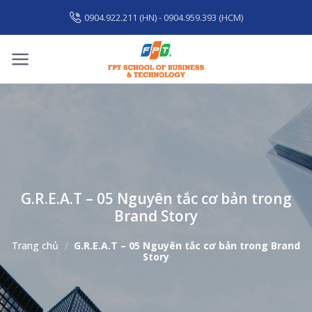
Skip
0904.922.211 (HN) - 0904.959.393 (HCM)
to
content
G.R.E.A.T – 05 Nguyên tắc cơ bản trong
Brand Story
Trang chủ
/
G.R.E.A.T – 05 Nguyên tắc cơ bản trong Brand
Story