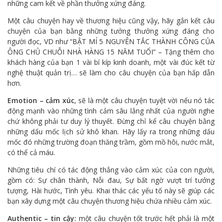
những cam kết về phần thưởng xứng đáng.
Một câu chuyện hay về thương hiệu cũng vậy, hãy gắn kết câu
chuyện của bạn bằng những tưởng thưởng xứng đáng cho
người đọc, VD như “BẬT MÍ 5 NGUYÊN TẮC THÀNH CÔNG CỦA
ÔNG CHỦ CHUỖI NHÀ HÀNG 15 NĂM TUỔI” – Tặng thêm cho
khách hàng của bạn 1 vài bí kíp kinh doanh, một vài đúc kết từ
nghệ thuật quản trị… sẽ làm cho câu chuyện của bạn hấp dẫn
hơn.
Emotion – cảm xúc
, sẽ là một câu chuyện tuyệt vời nếu nó tác
động mạnh vào những tình cảm sâu lắng nhất của người nghe
chứ không phải tư duy lý thuyết. Đừng chỉ kể câu chuyện bằng
những dấu mốc lịch sử khô khan. Hãy lấy ra trong những dấu
mốc đó những trường đoạn thăng trầm, gồm mồ hôi, nước mắt,
có thể cả máu.
Những tiêu chí có tác động thẳng vào cảm xúc của con người,
gồm có: Sự chân thành, Nỗi đau, Sự bất ngờ vượt trí tưởng
tượng, Hài hước, Tình yêu. Khai thác các yếu tố này sẽ giúp các
bạn xây dựng một câu chuyện thương hiệu chứa nhiều cảm xúc.
Authentic – tin cậy:
một câu chuyện tốt trước hết phải là một