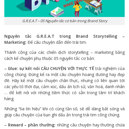
G.R.E.A.T – 05 Nguyên tắc cơ bản trong Brand Story
Nguyên tắc G.R.E.A.T trong Brand Storytelling –
Marketing:
Để câu chuyện dẫn đến trái tim.
Thành công của các chiến dịch storytelling – marketing bằng
cách kể chuyện phụ thuộc 05 nguyên tắc cơ bản:
– Glue: sự kết nối CÂU CHUYỆN VỚI THỰC TẾ
trải nghiệm của
công chúng. Đừng kể ra một câu chuyện hoang đường hay đẹp
đẽ. Hãy kể một câu chuyện chân thực, nhưng có liên quan tới
các yếu tố thời đại, cảm xúc, dấu ấn lịch sử, văn hoá, danh nhân
… để kết nối với những tiềm thức có sẵn trong tâm trí khách
hàng.
Những “tia tín hiệu” khi có cùng tần số, sẽ dễ dàng bắt sóng và
giúp câu chuyện của bạn ghi dấu ấn trong trái tim công chúng.
– Reward – phần thưởng:
những câu chuyện hay thường chứa