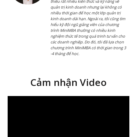
kinh doanh dài hạn. Ngoài ra, tôi cũng tìm
hiểu kỹ đội ngũ giảng viên của chương
trình MiniMBA thường có nhiều kinh
nghiệm thức tế trong quá trinh tư vấn cho
các doanh nghiệp. Do đó, tôi đã lựa chọn
chương trình MiniMBA có thời gian trong 3
-4 tháng để học.
Cảm nhận Video