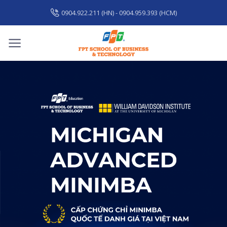
Skip
0904.922.211 (HN) - 0904.959.393 (HCM)
to
content