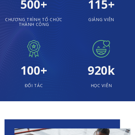
500
+
115
+
CHƯƠNG TRÌNH TỔ CHỨC
GIẢNG VIÊN
THÀNH CÔNG
100
+
920
k
ĐỐI TÁC
HỌC VIÊN