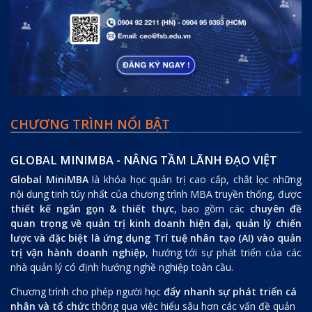
 NỔI BẬT
CHƯƠNG TRÌNH
 - NÂNG TẦM LÃNH ĐẠO VIỆT
CHIẾN LƯỢC A
NGHIỆP | TẦM NH
hóa học quản trị cao cấp, chắt lọc những
t của chương trình MBA truyền thống, được
Khóa học
Chiến lược
& thiết thực
, bao gồm các
chuyên đề
doanh nghiệp
(AI Stra
trị kinh doanh hiện đại, quản lý chiến
học viên kiến thức v
ứng dụng Trí tuệ nhân tạo (AI) vào quản
dụng tiên tiến nhất t
 nghiệp
, hướng tới sự phát triển của các
thực tiễn, được giản
ướng nghề nghiệp toàn cầu.
nghiệm hàng đầu tại V
toán chiến lược ứng d
p người học
đẩy nhanh sự phát triển cá
năng suất vượt trội,
g qua việc hiểu sâu hơn các vấn đề quản
trường đầy biến động.