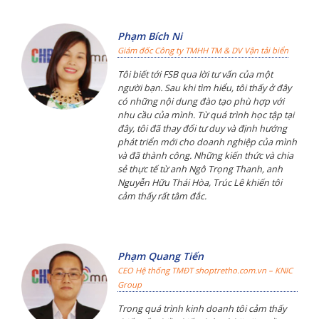
Giám đốc Công ty TMHH TM & DV Vận tải biển
Tôi biết tới FSB qua lời tư vấn của một
người bạn. Sau khi tìm hiểu, tôi thấy ở đây
có những nội dung đào tạo phù hợp với
nhu cầu của mình. Từ quá trình học tập tại
đây, tôi đã thay đổi tư duy và định hướng
phát triển mới cho doanh nghiệp của mình
và đã thành công. Những kiến thức và chia
sẻ thực tế từ anh Ngô Trọng Thanh, anh
Nguyễn Hữu Thái Hòa, Trúc Lê khiến tôi
cảm thấy rất tâm đắc.
Phạm Quang Tiến
CEO Hệ thống TMĐT shoptretho.com.vn – KNIC
Group
Trong quá trình kinh doanh tôi cảm thấy
thiếu rất nhiều kiến thức và kỹ năng về
quản trị kinh doanh nhưng lại không có
nhiều thời gian để học một lớp quản trị