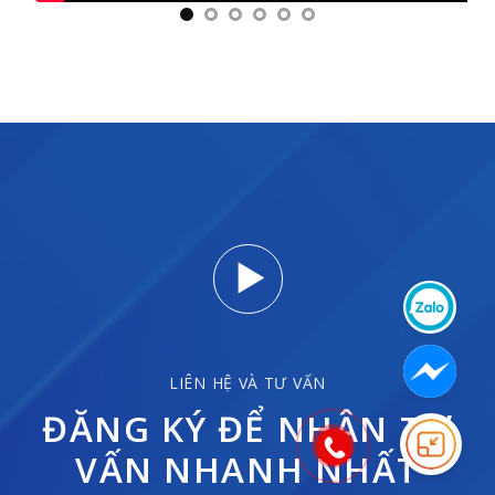
LIÊN HỆ VÀ TƯ VẤN
ĐĂNG KÝ ĐỂ NHẬN TƯ
VẤN NHANH NHẤT