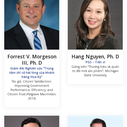
Forrest V. Morgeson
Hang Nguyen, Ph. D
III, Ph. D
PGS – Tiến sĩ
Giảng viên “Thương hiệu và quản
Giám đốc Nghiên cứu “Trung
trị đổi mới sản phẩm”, Michigan
tâm chỉ số hài lòng của khách
State University
hàng Hoa Kỳ”
Tác giả: Citizen Satisfaction:
Improving Government
Performance, Efficiency, and
Citizen Trust (Palgrave Macmillan,
2014)