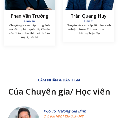
Phan Văn Trường
Trần Quang Huy
Giáo sư
Tiến sĩ
Chuyên gia cao cấp trong lĩnh
Chuyên gia cao cấp 20 năm kinh
vực đàm phán quốc tế, Cố vấn
nghiệm trong lĩnh vực quản trị
của Chính phủ Pháp về thương
nhân sự hiện đại
mại Quốc tế
CẢM NHẬN & ĐÁNH GIÁ
Của Chuyên gia/ Học viên
PGS.TS Trương Gia Bình
Chủ tịch HĐQT Tập đoàn FPT
Sứ mệnh của Viện quản trị & Công nghệ
FSB – Đại học FPT phải thay đổi nhận thức