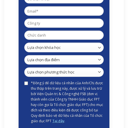
*Đồng ý để dữ liệu cá nhân của Anh/Chị được
thu thập trên trang này, được xử lý và lưu trữ
bởi Viện Quản trị & Công nghệ FSB (đơn vị
thành viên của Công ty TNHH Giáo dục FPT
hay còn gọi là Tổ chức giáo dục FPT) cho mục
đích và theo điều kiện đã được công bố tại
Quy định bảo vệ dữ liệu cá nhân của Tổ chức
giáo dục FPT
Tại đây
.