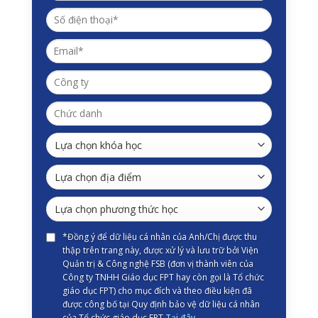
*Đồng ý để dữ liệu cá nhân của Anh/Chị được thu
thập trên trang này, được xử lý và lưu trữ bởi Viện
Quản trị & Công nghệ FSB (đơn vị thành viên của
Công ty TNHH Giáo dục FPT hay còn gọi là Tổ chức
giáo dục FPT) cho mục đích và theo điều kiện đã
được công bố tại Quy định bảo vệ dữ liệu cá nhân
của Tổ chức giáo dục FPT
Tại đây
.