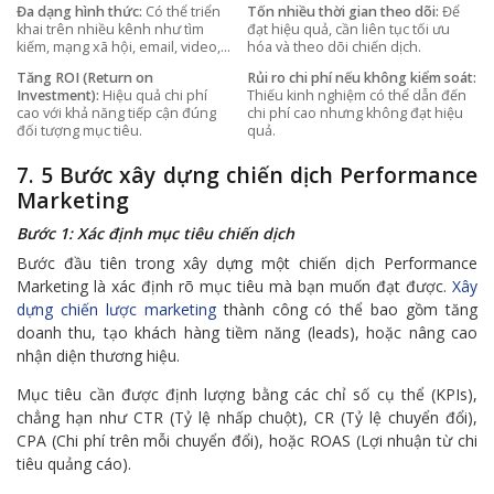
Đa dạng hình thức:
Có thể triển
Tốn nhiều thời gian theo dõi:
Để
khai trên nhiều kênh như tìm
đạt hiệu quả, cần liên tục tối ưu
kiếm, mạng xã hội, email, video,…
hóa và theo dõi chiến dịch.
Tăng ROI (Return on
Rủi ro chi phí nếu không kiểm soát:
Investment):
Hiệu quả chi phí
Thiếu kinh nghiệm có thể dẫn đến
cao với khả năng tiếp cận đúng
chi phí cao nhưng không đạt hiệu
đối tượng mục tiêu.
quả.
7. 5 Bước xây dựng chiến dịch Performance
Marketing
Bước 1: Xác định mục tiêu chiến dịch
Bước đầu tiên trong xây dựng một chiến dịch Performance
Marketing là xác định rõ mục tiêu mà bạn muốn đạt được.
Xây
dựng chiến lược marketing
thành công có thể bao gồm tăng
doanh thu, tạo khách hàng tiềm năng (leads), hoặc nâng cao
nhận diện thương hiệu.
Mục tiêu cần được định lượng bằng các chỉ số cụ thể (KPIs),
chẳng hạn như CTR (Tỷ lệ nhấp chuột), CR (Tỷ lệ chuyển đổi),
CPA (Chi phí trên mỗi chuyển đổi), hoặc ROAS (Lợi nhuận từ chi
tiêu quảng cáo).