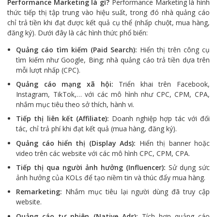
Performance Marketing là gì?
Performance Marketing là hình
thức tiếp thị tập trung vào hiệu suất, trong đó nhà quảng cáo
chỉ trả tiền khi đạt được kết quả cụ thể (nhấp chuột, mua hàng,
đăng ký). Dưới đây là các hình thức phổ biến:
Quảng cáo tìm kiếm (Paid Search):
Hiển thị trên công cụ
tìm kiếm như Google, Bing; nhà quảng cáo trả tiền dựa trên
mỗi lượt nhấp (CPC).
Quảng cáo mạng xã hội:
Triển khai trên Facebook,
Instagram, TikTok,… với các mô hình như CPC, CPM, CPA,
nhắm mục tiêu theo sở thích, hành vi.
Tiếp thị liên kết (Affiliate):
Doanh nghiệp hợp tác với đối
tác, chỉ trả phí khi đạt kết quả (mua hàng, đăng ký).
Quảng cáo hiển thị (Display Ads):
Hiển thị banner hoặc
video trên các website với các mô hình CPC, CPM, CPA.
Tiếp thị qua người ảnh hưởng (Influencer):
Sử dụng sức
ảnh hưởng của KOLs để tạo niềm tin và thúc đẩy mua hàng.
Remarketing:
Nhắm mục tiêu lại người dùng đã truy cập
website.
Quảng cáo tự nhiên (Native Ads):
Tích hợp quảng cáo