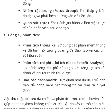
động.
Nhóm tập trung (Focus Group):
Thu thập ý kiến
đa dạng và phát hiện những vấn đề tiềm ẩn.
Quan sát trực tiếp:
Đánh giá hành vi làm việc thực
tế của nhân viên sau đào tạo.
Công cụ phân tích:
Phân tích thống kê:
Sử dụng các phần mềm thống
kê để tìm mối tương quan giữa đào tạo và các chỉ
số hiệu suất.
Phân tích chi phí – lợi ích (Cost-Benefit Analysis):
So sánh tổng chi phí đào tạo với tổng lợi ích tài
chính và phi tài chính thu được.
Báo cáo dashboard:
Trực quan hóa dữ liệu để lãnh
đạo dễ dàng nắm bắt thông tin và đưa ra quyết
định.
Việc thu thập dữ liệu đa chiều và phân tích một cách chuyên sâu
giúp doanh nghiệp không chỉ biết “cái gì” đã xảy ra mà còn hiểu
được “tại sao” và “làm thế nào” để cải thiện. Đây là nền tảng để