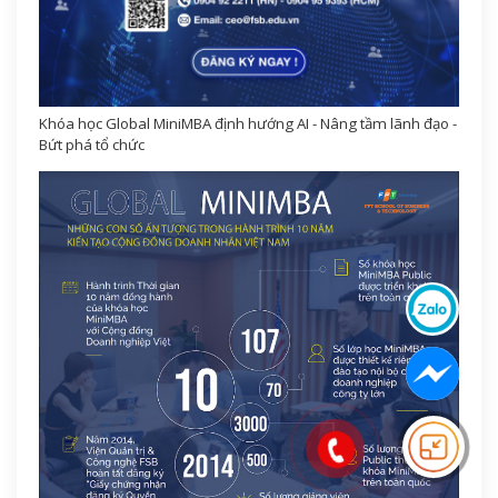
Khóa học Global MiniMBA định hướng AI - Nâng tầm lãnh đạo -
Bứt phá tổ chức