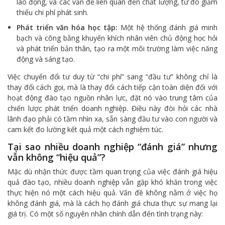
lao động, và các vấn đề liên quan đến chất lượng, từ đó giảm
thiểu chi phí phát sinh.
Phát triển văn hóa học tập:
Một hệ thống đánh giá minh
bạch và công bằng khuyến khích nhân viên chủ động học hỏi
và phát triển bản thân, tạo ra một môi trường làm việc năng
động và sáng tạo.
Việc chuyển đổi tư duy từ “chi phí” sang “đầu tư” không chỉ là
thay đổi cách gọi, mà là thay đổi cách tiếp cận toàn diện đối với
hoạt động đào tạo nguồn nhân lực, đặt nó vào trung tâm của
chiến lược phát triển doanh nghiệp. Điều này đòi hỏi các nhà
lãnh đạo phải có tầm nhìn xa, sẵn sàng đầu tư vào con người và
cam kết đo lường kết quả một cách nghiêm túc.
Tại sao nhiều doanh nghiệp “đánh giá” nhưng
vẫn không “hiệu quả”?
Mặc dù nhận thức được tầm quan trọng của việc đánh giá hiệu
quả đào tạo, nhiều doanh nghiệp vẫn gặp khó khăn trong việc
thực hiện nó một cách hiệu quả. Vấn đề không nằm ở việc họ
không đánh giá, mà là cách họ đánh giá chưa thực sự mang lại
giá trị. Có một số nguyên nhân chính dẫn đến tình trạng này: