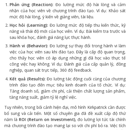
Phản ứng (Reaction):
Đo lường mức độ hài lòng và cảm
nhận của học viên về chương trình đào tạo. Ví dụ: Khảo sát
mức độ hài lòng, ý kiến về giảng viên, tài liệu.
Học hỏi (Learning):
Đo lường mức độ tiếp thu kiến thức, kỹ
năng và thái độ mới của học viên. Ví dụ: Bài kiểm tra trước và
sau khóa học, đánh giá năng lực thực hành.
Hành vi (Behavior):
Đo lường sự thay đổi trong hành vi làm
việc của học viên sau khi đào tạo. Đây là cấp độ quan trọng,
cho thấy học viên có áp dụng những gì đã học vào thực tế
công việc hay không. Ví dụ: Đánh giá của cấp quản lý, đồng
nghiệp, quan sát trực tiếp, 360 độ feedback.
Kết quả (Results):
Đo lường tác động cuối cùng của chương
trình đào tạo đến mục tiêu kinh doanh của tổ chức. Ví dụ:
Tăng doanh số, giảm chi phí, cải thiện chất lượng sản phẩm,
tăng năng suất, giảm tỷ lệ nghỉ việc.
Tuy nhiên, trong bối cảnh hiện đại, mô hình Kirkpatrick cần được
bổ sung và cải tiến. Một số chuyên gia đã đề xuất cấp độ thứ
năm là
ROI (Return on Investment)
, đo lường lợi tức tài chính
mà chương trình đào tạo mang lại so với chi phí bỏ ra. Việc tích