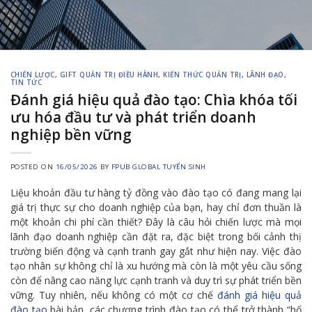
CHIẾN LƯỢC
,
GIFT QUẢN TRỊ ĐIỀU HÀNH
,
KIẾN THỨC QUẢN TRỊ
,
LÃNH ĐẠO
,
TIN TỨC
Đánh giá hiệu quả đào tạo: Chìa khóa tối
ưu hóa đầu tư và phát triển doanh
nghiệp bền vững
POSTED ON
16/05/2026
BY
FPUB GLOBAL TUYỂN SINH
Liệu khoản đầu tư hàng tỷ đồng vào đào tạo có đang mang lại
giá trị thực sự cho doanh nghiệp của bạn, hay chỉ đơn thuần là
một khoản chi phí cần thiết? Đây là câu hỏi chiến lược mà mọi
lãnh đạo doanh nghiệp cần đặt ra, đặc biệt trong bối cảnh thị
trường biến động và cạnh tranh gay gắt như hiện nay. Việc đào
tạo nhân sự không chỉ là xu hướng mà còn là một yêu cầu sống
còn để nâng cao năng lực cạnh tranh và duy trì sự phát triển bền
vững. Tuy nhiên, nếu không có một cơ chế
đánh giá hiệu quả
đào tạo
bài bản, các chương trình đào tạo có thể trở thành “hố