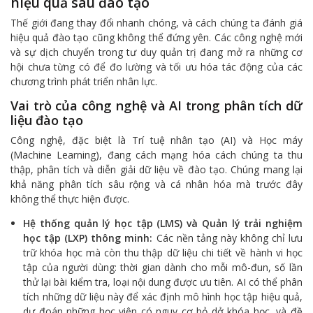
hiệu quả sau đào tạo
Thế giới đang thay đổi nhanh chóng, và cách chúng ta đánh giá
hiệu quả đào tạo cũng không thể đứng yên. Các công nghệ mới
và sự dịch chuyển trong tư duy quản trị đang mở ra những cơ
hội chưa từng có để đo lường và tối ưu hóa tác động của các
chương trình phát triển nhân lực.
Vai trò của công nghệ và AI trong phân tích dữ
liệu đào tạo
Công nghệ, đặc biệt là Trí tuệ nhân tạo (AI) và Học máy
(Machine Learning), đang cách mạng hóa cách chúng ta thu
thập, phân tích và diễn giải dữ liệu về đào tạo. Chúng mang lại
khả năng phân tích sâu rộng và cá nhân hóa mà trước đây
không thể thực hiện được.
Hệ thống quản lý học tập (LMS) và Quản lý trải nghiệm
học tập (LXP) thông minh:
Các nền tảng này không chỉ lưu
trữ khóa học mà còn thu thập dữ liệu chi tiết về hành vi học
tập của người dùng: thời gian dành cho mỗi mô-đun, số lần
thử lại bài kiểm tra, loại nội dung được ưu tiên. AI có thể phân
tích những dữ liệu này để xác định mô hình học tập hiệu quả,
dự đoán những học viên có nguy cơ bỏ dở khóa học, và đề