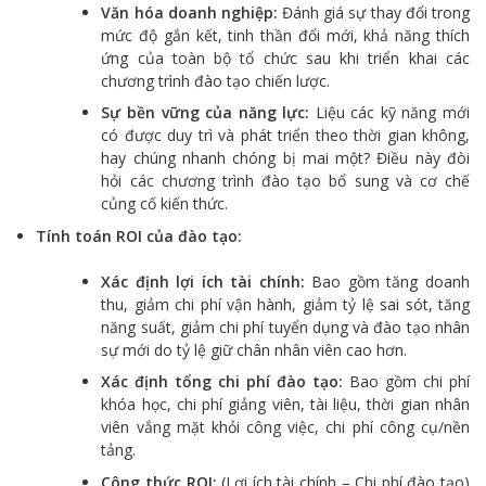
Văn hóa doanh nghiệp:
Đánh giá sự thay đổi trong
mức độ gắn kết, tinh thần đổi mới, khả năng thích
ứng của toàn bộ tổ chức sau khi triển khai các
chương trình đào tạo chiến lược.
Sự bền vững của năng lực:
Liệu các kỹ năng mới
có được duy trì và phát triển theo thời gian không,
hay chúng nhanh chóng bị mai một? Điều này đòi
hỏi các chương trình đào tạo bổ sung và cơ chế
củng cố kiến thức.
Tính toán ROI của đào tạo:
Xác định lợi ích tài chính:
Bao gồm tăng doanh
thu, giảm chi phí vận hành, giảm tỷ lệ sai sót, tăng
năng suất, giảm chi phí tuyển dụng và đào tạo nhân
sự mới do tỷ lệ giữ chân nhân viên cao hơn.
Xác định tổng chi phí đào tạo:
Bao gồm chi phí
khóa học, chi phí giảng viên, tài liệu, thời gian nhân
viên vắng mặt khỏi công việc, chi phí công cụ/nền
tảng.
Công thức ROI:
(Lợi ích tài chính – Chi phí đào tạo)