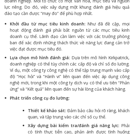
doanh nghiệp. Mỗi tổ chức có một văn hóa, mục tiêu và nguồn
lực riêng. Do đó, việc xây dựng một khung đánh giá hiệu quả
đào tạo cần được “may đo” để phù hợp nhất.
Khởi đầu từ mục tiêu kinh doanh:
Như đã đề cập, mọi
hoạt động đánh giá phải bắt nguồn từ các mục tiêu kinh
doanh cụ thể. Lãnh đạo cần làm việc với các trưởng phòng
ban để xác định những thách thức về năng lực đang cản trở
việc đạt được mục tiêu đó.
Lựa chọn mô hình đánh giá:
Dựa trên mô hình Kirkpatrick,
doanh nghiệp có thể tùy chỉnh các cấp độ và chỉ số đo lường.
Ví dụ, một công ty công nghệ có thể tập trung mạnh vào cấp
độ “Học hỏi” và “Hành vi” liên quan đến việc áp dụng công
nghệ mới, trong khi một công ty dịch vụ có thể ưu tiên “Phản
ứng” và “Kết quả” liên quan đến sự hài lòng của khách hàng.
Phát triển công cụ đo lường:
Thiết kế khảo sát:
Đảm bảo câu hỏi rõ ràng, khách
quan, và tập trung vào các chỉ số cụ thể.
Xây dựng bài kiểm tra/đánh giá năng lực:
Phải
có tính thực tiễn cao, phản ánh được tình huống