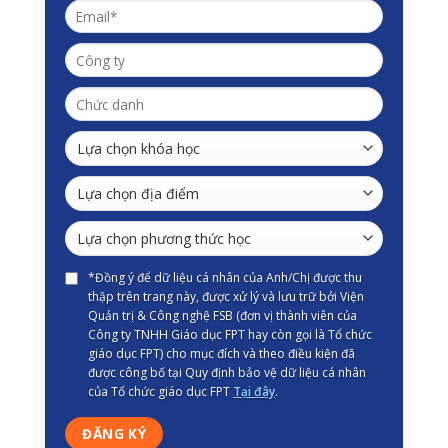
*Đồng ý để dữ liệu cá nhân của Anh/Chị được thu
thập trên trang này, được xử lý và lưu trữ bởi Viện
Quản trị & Công nghệ FSB (đơn vị thành viên của
Công ty TNHH Giáo dục FPT hay còn gọi là Tổ chức
giáo dục FPT) cho mục đích và theo điều kiện đã
được công bố tại Quy định bảo vệ dữ liệu cá nhân
của Tổ chức giáo dục FPT
Tại đây
.