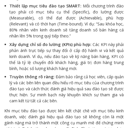
Thiết lập mục tiêu đào tạo SMART:
Mỗi chương trình đào
tạo phải có mục tiêu cụ thể (Specific), đo lường được
(Measurable), có thể đạt được (Achievable), phù hợp
(Relevant) và có thời hạn (Time-bound). Ví dụ: “Sau khóa học,
80% nhân viên kinh doanh sẽ tăng doanh số bán hàng cá
nhân lên 5% trong quý tiếp theo.”
Xây dựng chỉ số đo lường (KPIs) phù hợp:
Các KPI này phải
phản ánh trực tiếp sự thay đổi ở cấp độ hành vi và kết quả
kinh doanh. Ví dụ, nếu đào tạo về kỹ năng bán hàng, KPI có
thể là tỷ lệ chuyển đổi khách hàng, giá trị đơn hàng trung
bình, hoặc số lượng khách hàng mới.
Truyền thông rõ ràng:
Đảm bảo rằng cả học viên, cấp quản
lý và các bên liên quan đều hiểu rõ mục tiêu của chương trình
đào tạo và cách thức đánh giá hiệu quả sau đào tạo sẽ được
thực hiện. Sự minh bạch này khuyến khích sự tham gia và
cam kết từ tất cả các bên.
Khi mục tiêu đào tạo được liên kết chặt chẽ với mục tiêu kinh
doanh, việc đánh giá hiệu quả đào tạo sẽ không còn là một
gánh nặng mà trở thành một công cụ mạnh mẽ để chứng minh