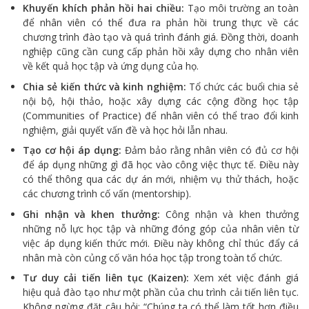
Khuyến khích phản hồi hai chiều:
Tạo môi trường an toàn
để nhân viên có thể đưa ra phản hồi trung thực về các
chương trình đào tạo và quá trình đánh giá. Đồng thời, doanh
nghiệp cũng cần cung cấp phản hồi xây dựng cho nhân viên
về kết quả học tập và ứng dụng của họ.
Chia sẻ kiến thức và kinh nghiệm:
Tổ chức các buổi chia sẻ
nội bộ, hội thảo, hoặc xây dựng các cộng đồng học tập
(Communities of Practice) để nhân viên có thể trao đổi kinh
nghiệm, giải quyết vấn đề và học hỏi lẫn nhau.
Tạo cơ hội áp dụng:
Đảm bảo rằng nhân viên có đủ cơ hội
để áp dụng những gì đã học vào công việc thực tế. Điều này
có thể thông qua các dự án mới, nhiệm vụ thử thách, hoặc
các chương trình cố vấn (mentorship).
Ghi nhận và khen thưởng:
Công nhận và khen thưởng
những nỗ lực học tập và những đóng góp của nhân viên từ
việc áp dụng kiến thức mới. Điều này không chỉ thúc đẩy cá
nhân mà còn củng cố văn hóa học tập trong toàn tổ chức.
Tư duy cải tiến liên tục (Kaizen):
Xem xét việc đánh giá
hiệu quả đào tạo như một phần của chu trình cải tiến liên tục.
Không ngừng đặt câu hỏi: “Chúng ta có thể làm tốt hơn điều