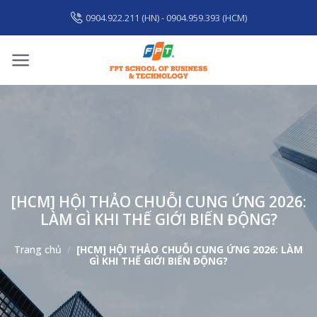
Skip
0904.922.211 (HN) - 0904.959.393 (HCM)
to
content
[HCM] HỘI THẢO CHUỖI CUNG ỨNG 2026:
LÀM GÌ KHI THẾ GIỚI BIẾN ĐỘNG?
Trang chủ
/
[HCM] HỘI THẢO CHUỖI CUNG ỨNG 2026: LÀM
GÌ KHI THẾ GIỚI BIẾN ĐỘNG?