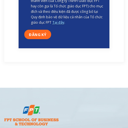
thành viên của Công ty TNHH Giáo dục FPT
hay còn gọi là Tổ chức giáo dục FPT) cho mục
đích và theo điều kiện đã được công bố tại
Quy định bảo vệ dữ liệu cá nhân của Tổ chức
giáo dục FPT
Tại đây
.