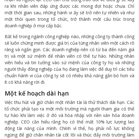
ra khi nhân viên đáp ứng được các mong đợi hoặc chưa. Chỉ
một thời gian sau, những hành vi ấy sẽ trở nên tự nhiên và như
một thói quen trong tổ chức, trở thành một cấu trúc trong
doanh nghiệp ở mọi cấp bậc.
Bất kể trong ngành công nghiệp nào, những công ty thành công
sẽ luôn chứng minh được giá trị của từng nhân viên một cách rõ
ràng và ngắn gọn. Các doanh nghiệp nên có từ ba đến năm giá
trị và một sứ mệnh để nhân viên có thể tự hào. Những nhân
viên hiểu và tin tưởng vào sứ mệnh của công ty họ và những
người thấy đồng nghiệp của họ đang làm việc để duy trì các tiêu
chuẩn hành vi của công ty sẽ có nhiều khả năng gắn bó hơn và
ít có khả năng rời đi.
Một
kế hoạch
dài hạn
Việc thu hút và giữ chân một nhân tài là thử thách dài hạn. Các
tổ chức phải tạo ra một môi trường mà người tham gia có thể
tự hào khi làm việc ở đó và hòa nhập với nền văn hóa doanh
nghiệp. CEO cần hiểu rằng họ có thể mất 10% lực lượng lao
động tài năng của mình. Chính vì thế, họ phải nỗ lực không
ngừng để giữ chân nhân tài cốt lõi và thúc đẩy môi trường làm