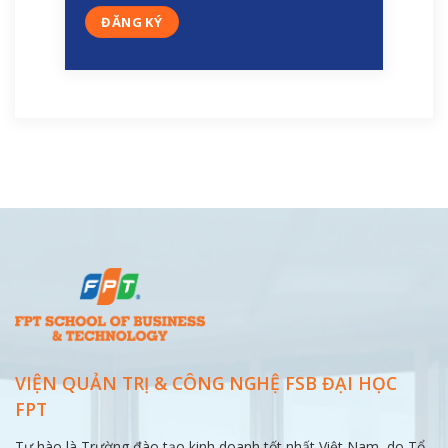
VIỆN QUẢN TRỊ & CÔNG NGHỆ FSB ĐẠI
HỌC
FPT
Tự hào là Trường đào tạo kinh doanh tốt nhất Việt Nam, do Tổ