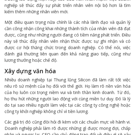
nghiệp sẽ thúc đẩy sự phát triển nhân viên nội bộ hơn là tìm
kiếm thêm những nhân viên mới.
Một điều quan trọng nữa chính là các nhà lãnh đạo và quản lý
cần công nhận công khai những thành tích của nhân viên đã đạt
được, cũng như những người đang có tiềm năng phát triển. Điều
này sẽ thúc đẩy nhân viên nhận thức được sự ghi nhận và có
được cơ hội thăng chức trong doanh nghiệp. Có thể nói, việc
đánh giá thường liên quan đến khả năng giao tiếp, cũng như
lương thưởng hoặc chế độ.
Xây dựng văn hóa
Nhiều doanh nghiệp tại Thung lũng Silicon đã làm rất tốt việc
nêu rõ sứ mệnh của họ đối với thế giới. Họ làm rõ nền văn hóa
của họ luôn coi trọng niềm vui và tinh thần kinh doanh. Từ đó,
họ thu hút những người lao động với cùng miền tư duy. Đó là lý
do tại sao nhiều người làm việc tại các công ty công nghệ hoặc
công ty khởi nghiệp không chỉ vì tiền lương.
Các giá trị đó cũng đòi hỏi đi kèm với các chuẩn mực về hành vi.
Doanh nghiệp phải làm rõ được những gì được mong đợi, chấp
nhận và ngược lại. CEO cần chủ động trao đổi về điều gì sẽ xảy