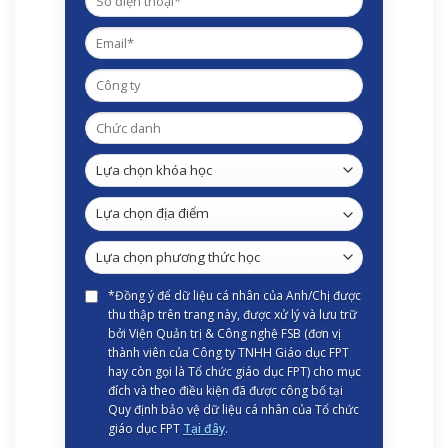
*Đồng ý để dữ liệu cá nhân của Anh/Chị được
thu thập trên trang này, được xử lý và lưu trữ
bởi Viện Quản trị & Công nghệ FSB (đơn vị
thành viên của Công ty TNHH Giáo dục FPT
hay còn gọi là Tổ chức giáo dục FPT) cho mục
đích và theo điều kiện đã được công bố tại
Quy định bảo vệ dữ liệu cá nhân của Tổ chức
giáo dục FPT
Tại đây
.