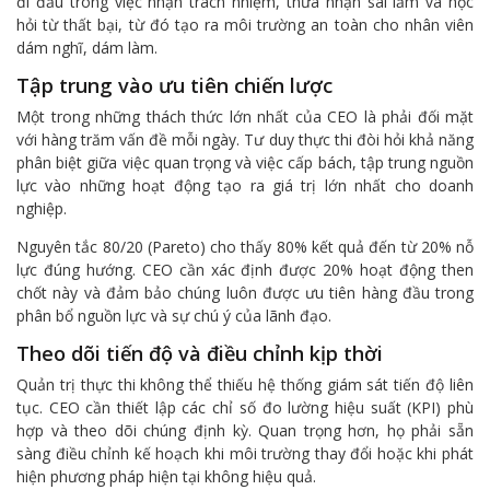
đi đầu trong việc nhận trách nhiệm, thừa nhận sai lầm và học
hỏi từ thất bại, từ đó tạo ra môi trường an toàn cho nhân viên
dám nghĩ, dám làm.
Tập trung vào ưu tiên chiến lược
Một trong những thách thức lớn nhất của CEO là phải đối mặt
với hàng trăm vấn đề mỗi ngày. Tư duy thực thi đòi hỏi khả năng
phân biệt giữa việc quan trọng và việc cấp bách, tập trung nguồn
lực vào những hoạt động tạo ra giá trị lớn nhất cho doanh
nghiệp.
Nguyên tắc 80/20 (Pareto) cho thấy 80% kết quả đến từ 20% nỗ
lực đúng hướng. CEO cần xác định được 20% hoạt động then
chốt này và đảm bảo chúng luôn được ưu tiên hàng đầu trong
phân bổ nguồn lực và sự chú ý của lãnh đạo.
Theo dõi tiến độ và điều chỉnh kịp thời
Quản trị thực thi không thể thiếu hệ thống giám sát tiến độ liên
tục. CEO cần thiết lập các chỉ số đo lường hiệu suất (KPI) phù
hợp và theo dõi chúng định kỳ. Quan trọng hơn, họ phải sẵn
sàng điều chỉnh kế hoạch khi môi trường thay đổi hoặc khi phát
hiện phương pháp hiện tại không hiệu quả.