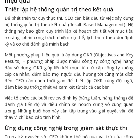
hiệu quả
Thiết lập hệ thống quản trị theo kết quả
Để phát triển tư duy thực thi, CEO cần bắt đầu từ việc xây dựng
hệ thống quản trị theo kết quả (Result-Based Management). Hệ
thống này bao gồm quy trình lập kế hoạch chi tiết với mục tiêu
rõ ràng, phân công trách nhiệm cụ thể, lịch trình theo dõi định
kỳ và cơ chế đánh giá minh bạch.
Một phương pháp hiệu quả là áp dụng OKR (Objectives and Key
Results) – phương pháp được nhiều công ty công nghệ hàng
đầu sử dụng. OKR giúp liên kết mục tiêu từ cấp công ty xuống
cấp cá nhân, đảm bảo mọi người đều hướng tới cùng một đích
đến. CEO cần dành thời gian để thiết lập OKR cùng đội ngũ,
đảm bảo sự thống nhất và cam kết từ tất cả các bên.
Việc tổ chức các buổi review định kỳ (hàng tuần, hàng tháng) để
đánh giá tiến độ và điều chỉnh kế hoạch cũng vô cùng quan
trọng. Những buổi họp này cần tập trung vào giải quyết vấn đề
thay vì chỉ báo cáo tình hình.
Ứng dụng công nghệ trong giám sát thực thi
Trong kỷ nguyên số, CEO không thể bỏ qua vai trò của công