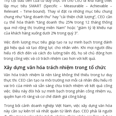
Trụ cột đầu tiên của tư duy thực thi cho CEO là khả năng thiết
lập mục tiêu SMART (Specific – Measurable – Achievable –
Relevant – Time-bound). Thay vì đặt ra những mục tiêu chung
chung như “tăng doanh thu” hay “cải thiện chất lượng”, CEO cần
cụ thể hóa thành “tăng doanh thu 25% trong 12 tháng thông
qua mở rộng thị trường miền Nam” hoặc “giảm tỷ lệ khiếu nại
của khách hàng xuống dưới 2% trong quý 3”.
Việc định lượng mục tiêu giúp tạo ra sự minh bạch trong đánh
giá hiệu quả và tạo động lực cho nhân viên. Khi mọi người đều
hiểu rõ đích đến và cách đo lường tiến độ, họ sẽ chủ động hơn
trong công việc và có trách nhiệm cao hơn với kết quả.
Xây dựng văn hóa trách nhiệm trong tổ chức
Văn hóa trách nhiệm là nền tảng không thể thiếu trong tư duy
thực thi. CEO cần tạo ra môi trường nơi mỗi cá nhân đều hiểu rõ
vai trò của mình và sẵn sàng chịu trách nhiệm về kết quả công
việc. Điều này đòi hỏi sự minh bạch trong phân công nhiệm vụ,
quyền hạn rõ ràng và cơ chế đánh giá công bằng.
Trong bối cảnh doanh nghiệp Việt Nam, việc xây dựng văn hóa
này cần sự kiên trì và nhất quán từ lãnh đạo. CEO phải là người