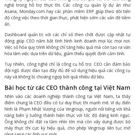
nghệ trong hỗ trợ thực thi. Các công cụ quản lý dự án như
Asana, Monday.com hay các phần mềm ERP giúp theo dõi tiến
độ công việc theo thời gian thực, phát hiện sớm các vấn đề tiềm
ẩn.
Dashboard quản trị với các chỉ số then chốt được cập nhật tự
động giúp CEO nắm bắt tình hình kinh doanh mọi lúc mọi nơi.
Việc số hóa quy trình không chỉ tăng hiệu quả mà còn tạo ra văn
hóa làm việc dựa trên dữ liệu, giảm thiểu quyết định cảm tính.
Tuy nhiên, công nghệ chỉ là công cụ hỗ trợ. CEO cần đảm bảo
đội ngũ được đào tạo đầy đủ để sử dụng hiệu quả các công cụ
này và không bị choáng ngợp bởi quá nhiều dữ liệu.
Bài học từ các CEO thành công tại Việt Nam
Nhìn vào các doanh nghiệp thành công tại Việt Nam, ta thấy
điểm chung là CEO đều có tư duy thực thi mạnh mẽ. Ví dụ điển
hình là Phạm Nhật Vượng của Vingroup, người nổi tiếng với khả
năng biến ý tưởng thành hiện thực với tốc độ đáng kinh ngạc.
Ông không chỉ đặt ra tầm nhìn lớn mà còn xây dựng được bộ
máy thực thi cực kỳ hiệu quả, cho phép Vingroup liên tục mở
rộng sang các lĩnh vực mới.