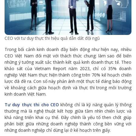
CEO với tư duy thực thi hiệu quả dẫn dắt đội ngũ
Trong bối cảnh kinh doanh đầy biến động như hiện nay, nhiều
CEO Việt Nam đối mặt với thách thức chung: làm sao để biến
những ý tưởng xuất sắc thành kết quả kinh doanh thực tế. Theo
khảo sát của Vietnam Report năm 2023, chỉ có 35% doanh
nghiệp Việt Nam thực hiện thành công trên 70% kế hoạch chiến
lược đã đề ra. Con số này phản ánh một thực tế đáng báo động
về khoảng cách giữa hoạch định và thực thi trong môi trường
kinh doanh Việt Nam.
Tư duy thực thi cho CEO
không chỉ là kỹ năng quản lý thông
thường mà là nghệ thuật kết hợp giữa tầm nhìn chiến lược và
khả năng triển khai cụ thể. Đây chính là yếu tố then chốt giúp
phân biệt giữa những doanh nghiệp thành công bền vững với
những doanh nghiệp chỉ dừng lại ở kế hoạch trên giấy.