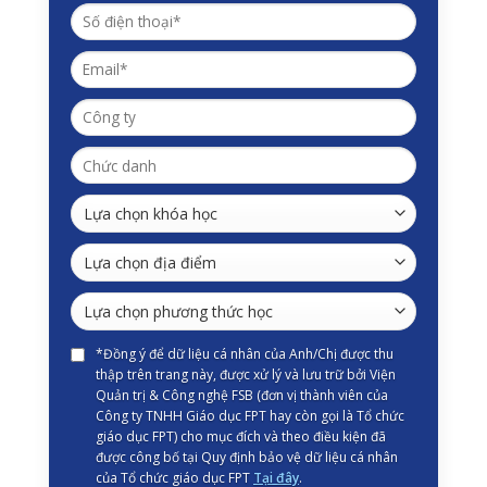
*Đồng ý để dữ liệu cá nhân của Anh/Chị được thu
thập trên trang này, được xử lý và lưu trữ bởi Viện
Quản trị & Công nghệ FSB (đơn vị thành viên của
Công ty TNHH Giáo dục FPT hay còn gọi là Tổ chức
giáo dục FPT) cho mục đích và theo điều kiện đã
được công bố tại Quy định bảo vệ dữ liệu cá nhân
của Tổ chức giáo dục FPT
Tại đây
.