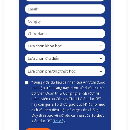
*Đồng ý để dữ liệu cá nhân của Anh/Chị được
thu thập trên trang này, được xử lý và lưu trữ
bởi Viện Quản trị & Công nghệ FSB (đơn vị
thành viên của Công ty TNHH Giáo dục FPT
hay còn gọi là Tổ chức giáo dục FPT) cho mục
đích và theo điều kiện đã được công bố tại
Quy định bảo vệ dữ liệu cá nhân của Tổ chức
giáo dục FPT
Tại đây
.