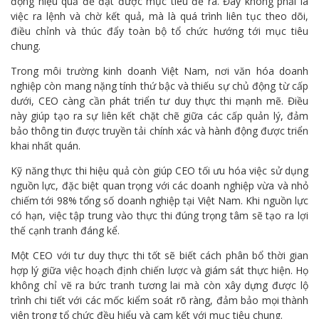
động hiệu quả để đạt được mục tiêu đề ra. Đây không phải là
việc ra lệnh và chờ kết quả, mà là quá trình liên tục theo dõi,
điều chỉnh và thúc đẩy toàn bộ tổ chức hướng tới mục tiêu
chung.
Trong môi trường kinh doanh Việt Nam, nơi văn hóa doanh
nghiệp còn mang nặng tính thứ bậc và thiếu sự chủ động từ cấp
dưới, CEO càng cần phát triển tư duy thực thi mạnh mẽ. Điều
này giúp tạo ra sự liên kết chặt chẽ giữa các cấp quản lý, đảm
bảo thông tin được truyền tải chính xác và hành động được triển
khai nhất quán.
Kỹ năng thực thi hiệu quả còn giúp CEO tối ưu hóa việc sử dụng
nguồn lực, đặc biệt quan trọng với các doanh nghiệp vừa và nhỏ
chiếm tới 98% tổng số doanh nghiệp tại Việt Nam. Khi nguồn lực
có hạn, việc tập trung vào thực thi đúng trọng tâm sẽ tạo ra lợi
thế cạnh tranh đáng kể.
Một CEO với tư duy thực thi tốt sẽ biết cách phân bổ thời gian
hợp lý giữa việc hoạch định chiến lược và giám sát thực hiện. Họ
không chỉ vẽ ra bức tranh tương lai mà còn xây dựng được lộ
trình chi tiết với các mốc kiểm soát rõ ràng, đảm bảo mọi thành
viên trong tổ chức đều hiểu và cam kết với mục tiêu chung.