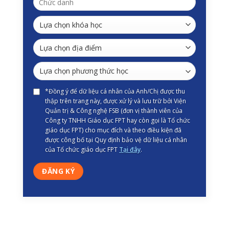
*Đồng ý để dữ liệu cá nhân của Anh/Chị được thu
thập trên trang này, được xử lý và lưu trữ bởi Viện
Quản trị & Công nghệ FSB (đơn vị thành viên của
Công ty TNHH Giáo dục FPT hay còn gọi là Tổ chức
giáo dục FPT) cho mục đích và theo điều kiện đã
được công bố tại Quy định bảo vệ dữ liệu cá nhân
của Tổ chức giáo dục FPT
Tại đây
.