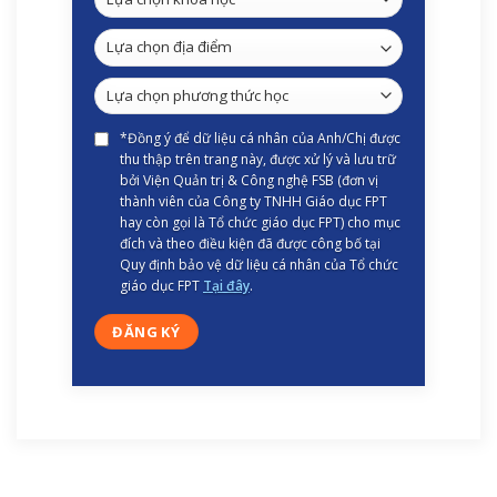
*Đồng ý để dữ liệu cá nhân của Anh/Chị được
thu thập trên trang này, được xử lý và lưu trữ
bởi Viện Quản trị & Công nghệ FSB (đơn vị
thành viên của Công ty TNHH Giáo dục FPT
hay còn gọi là Tổ chức giáo dục FPT) cho mục
đích và theo điều kiện đã được công bố tại
Quy định bảo vệ dữ liệu cá nhân của Tổ chức
giáo dục FPT
Tại đây
.