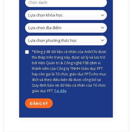
*Đồng ý để dữ liệu cá nhân của Anh/Chị được
thu thập trên trang này, được xử lý và lưu trữ
bởi Viện Quản trị & Công nghệ FSB (đơn vị
thành viên của Công ty TNHH Giáo dục FPT
hay còn gọi là Tổ chức giáo dục FPT) cho mục
đích và theo điều kiện đã được công bố tại
Quy định bảo vệ dữ liệu cá nhân của Tổ chức
giáo dục FPT
Tại đây
.