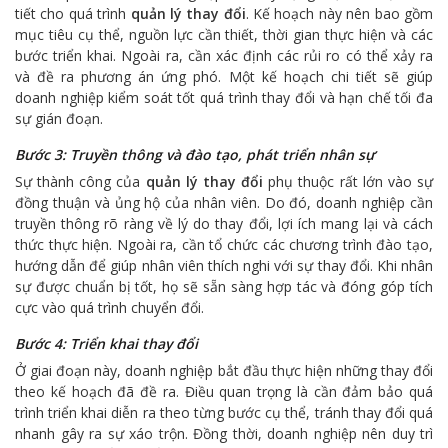
tiết cho quá trình
quản lý thay đổi
. Kế hoạch này nên bao gồm
mục tiêu cụ thể, nguồn lực cần thiết, thời gian thực hiện và các
bước triển khai. Ngoài ra, cần xác định các rủi ro có thể xảy ra
và đề ra phương án ứng phó. Một kế hoạch chi tiết sẽ giúp
doanh nghiệp kiểm soát tốt quá trình thay đổi và hạn chế tối đa
sự gián đoạn.
Bước 3: Truyền thông và đào tạo, phát triển nhân sự
Sự thành công của
quản lý thay đổi
phụ thuộc rất lớn vào sự
đồng thuận và ủng hộ của nhân viên. Do đó, doanh nghiệp cần
truyền thông rõ ràng về lý do thay đổi, lợi ích mang lại và cách
thức thực hiện. Ngoài ra, cần tổ chức các chương trình đào tạo,
hướng dẫn để giúp nhân viên thích nghi với sự thay đổi. Khi nhân
sự được chuẩn bị tốt, họ sẽ sẵn sàng hợp tác và đóng góp tích
cực vào quá trình chuyển đổi.
Bước 4: Triển khai thay đổi
Ở giai đoạn này, doanh nghiệp bắt đầu thực hiện những thay đổi
theo kế hoạch đã đề ra. Điều quan trọng là cần đảm bảo quá
trình triển khai diễn ra theo từng bước cụ thể, tránh thay đổi quá
nhanh gây ra sự xáo trộn. Đồng thời, doanh nghiệp nên duy trì