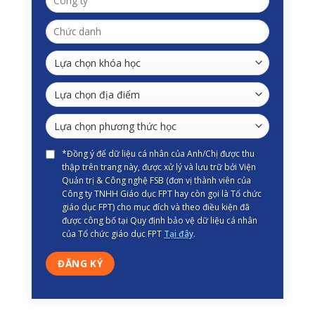
*Đồng ý để dữ liệu cá nhân của Anh/Chị được thu
thập trên trang này, được xử lý và lưu trữ bởi Viện
Quản trị & Công nghệ FSB (đơn vị thành viên của
Công ty TNHH Giáo dục FPT hay còn gọi là Tổ chức
giáo dục FPT) cho mục đích và theo điều kiện đã
được công bố tại Quy định bảo vệ dữ liệu cá nhân
của Tổ chức giáo dục FPT
Tại đây
.