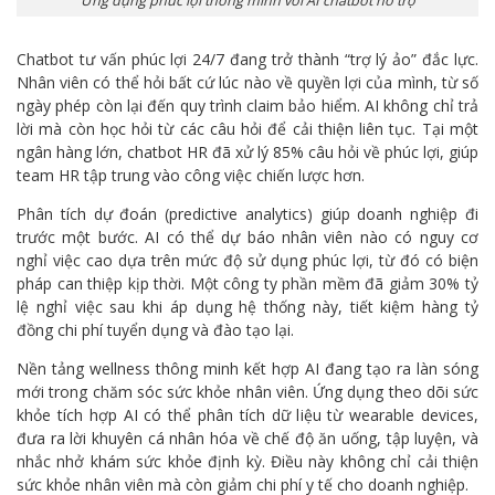
Ứng dụng phúc lợi thông minh với AI chatbot hỗ trợ
Chatbot tư vấn phúc lợi 24/7 đang trở thành “trợ lý ảo” đắc lực.
Nhân viên có thể hỏi bất cứ lúc nào về quyền lợi của mình, từ số
ngày phép còn lại đến quy trình claim bảo hiểm. AI không chỉ trả
lời mà còn học hỏi từ các câu hỏi để cải thiện liên tục. Tại một
ngân hàng lớn, chatbot HR đã xử lý 85% câu hỏi về phúc lợi, giúp
team HR tập trung vào công việc chiến lược hơn.
Phân tích dự đoán (predictive analytics) giúp doanh nghiệp đi
trước một bước. AI có thể dự báo nhân viên nào có nguy cơ
nghỉ việc cao dựa trên mức độ sử dụng phúc lợi, từ đó có biện
pháp can thiệp kịp thời. Một công ty phần mềm đã giảm 30% tỷ
lệ nghỉ việc sau khi áp dụng hệ thống này, tiết kiệm hàng tỷ
đồng chi phí tuyển dụng và đào tạo lại.
Nền tảng wellness thông minh kết hợp AI đang tạo ra làn sóng
mới trong chăm sóc sức khỏe nhân viên. Ứng dụng theo dõi sức
khỏe tích hợp AI có thể phân tích dữ liệu từ wearable devices,
đưa ra lời khuyên cá nhân hóa về chế độ ăn uống, tập luyện, và
nhắc nhở khám sức khỏe định kỳ. Điều này không chỉ cải thiện
sức khỏe nhân viên mà còn giảm chi phí y tế cho doanh nghiệp.