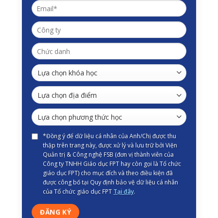
*Đồng ý để dữ liệu cá nhân của Anh/Chị được thu
thập trên trang này, được xử lý và lưu trữ bởi Viện
Quản trị & Công nghệ FSB (đơn vị thành viên của
Công ty TNHH Giáo dục FPT hay còn gọi là Tổ chức
giáo dục FPT) cho mục đích và theo điều kiện đã
được công bố tại Quy định bảo vệ dữ liệu cá nhân
của Tổ chức giáo dục FPT
Tại đây
.