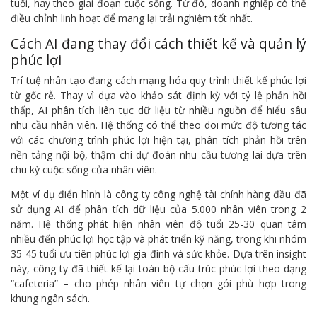
tuổi, hay theo giai đoạn cuộc sống. Từ đó, doanh nghiệp có thể
điều chỉnh linh hoạt để mang lại trải nghiệm tốt nhất.
Cách AI đang thay đổi cách thiết kế và quản lý
phúc lợi
Trí tuệ nhân tạo đang cách mạng hóa quy trình thiết kế phúc lợi
từ gốc rễ. Thay vì dựa vào khảo sát định kỳ với tỷ lệ phản hồi
thấp, AI phân tích liên tục dữ liệu từ nhiều nguồn để hiểu sâu
nhu cầu nhân viên. Hệ thống có thể theo dõi mức độ tương tác
với các chương trình phúc lợi hiện tại, phân tích phản hồi trên
nền tảng nội bộ, thậm chí dự đoán nhu cầu tương lai dựa trên
chu kỳ cuộc sống của nhân viên.
Một ví dụ điển hình là công ty công nghệ tài chính hàng đầu đã
sử dụng AI để phân tích dữ liệu của 5.000 nhân viên trong 2
năm. Hệ thống phát hiện nhân viên độ tuổi 25-30 quan tâm
nhiều đến phúc lợi học tập và phát triển kỹ năng, trong khi nhóm
35-45 tuổi ưu tiên phúc lợi gia đình và sức khỏe. Dựa trên insight
này, công ty đã thiết kế lại toàn bộ cấu trúc phúc lợi theo dạng
“cafeteria” – cho phép nhân viên tự chọn gói phù hợp trong
khung ngân sách.