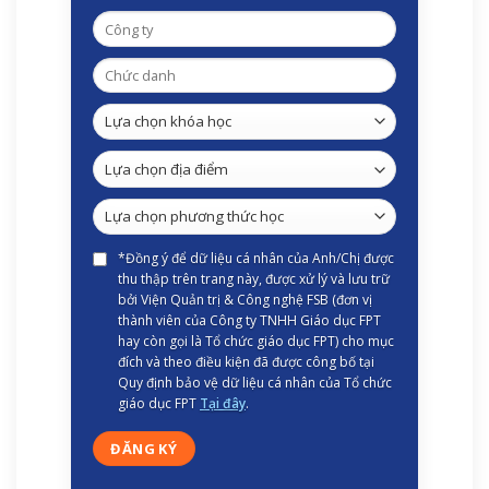
*Đồng ý để dữ liệu cá nhân của Anh/Chị được
thu thập trên trang này, được xử lý và lưu trữ
bởi Viện Quản trị & Công nghệ FSB (đơn vị
thành viên của Công ty TNHH Giáo dục FPT
hay còn gọi là Tổ chức giáo dục FPT) cho mục
đích và theo điều kiện đã được công bố tại
Quy định bảo vệ dữ liệu cá nhân của Tổ chức
giáo dục FPT
Tại đây
.