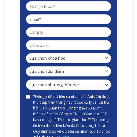
*Đồng ý để dữ liệu cá nhân của Anh/Chị được
thu thập trên trang này, được xử lý và lưu trữ
bởi Viện Quản trị & Công nghệ FSB (đơn vị
thành viên của Công ty TNHH Giáo dục FPT
hay còn gọi là Tổ chức giáo dục FPT) cho mục
đích và theo điều kiện đã được công bố tại
Quy định bảo vệ dữ liệu cá nhân của Tổ chức