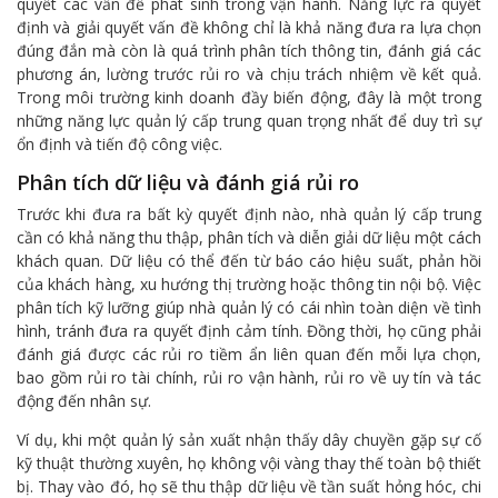
quyết các vấn đề phát sinh trong vận hành. Năng lực ra quyết
định và giải quyết vấn đề không chỉ là khả năng đưa ra lựa chọn
đúng đắn mà còn là quá trình phân tích thông tin, đánh giá các
phương án, lường trước rủi ro và chịu trách nhiệm về kết quả.
Trong môi trường kinh doanh đầy biến động, đây là một trong
những năng lực quản lý cấp trung quan trọng nhất để duy trì sự
ổn định và tiến độ công việc.
Phân tích dữ liệu và đánh giá rủi ro
Trước khi đưa ra bất kỳ quyết định nào, nhà quản lý cấp trung
cần có khả năng thu thập, phân tích và diễn giải dữ liệu một cách
khách quan. Dữ liệu có thể đến từ báo cáo hiệu suất, phản hồi
của khách hàng, xu hướng thị trường hoặc thông tin nội bộ. Việc
phân tích kỹ lưỡng giúp nhà quản lý có cái nhìn toàn diện về tình
hình, tránh đưa ra quyết định cảm tính. Đồng thời, họ cũng phải
đánh giá được các rủi ro tiềm ẩn liên quan đến mỗi lựa chọn,
bao gồm rủi ro tài chính, rủi ro vận hành, rủi ro về uy tín và tác
động đến nhân sự.
Ví dụ, khi một quản lý sản xuất nhận thấy dây chuyền gặp sự cố
kỹ thuật thường xuyên, họ không vội vàng thay thế toàn bộ thiết
bị. Thay vào đó, họ sẽ thu thập dữ liệu về tần suất hỏng hóc, chi