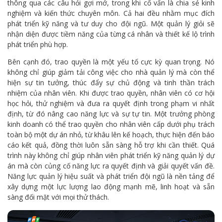
thông qua các câu hỏi gợi mở, trong khi cố vấn là chia sẻ kinh
nghiệm và kiến thức chuyên môn. Cả hai đều nhằm mục đích
phát triển kỹ năng và tư duy cho đội ngũ. Một quản lý giỏi sẽ
nhận diện được tiềm năng của từng cá nhân và thiết kế lộ trình
phát triển phù hợp.
Bên cạnh đó, trao quyền là một yếu tố cực kỳ quan trọng. Nó
không chỉ giúp giảm tải công việc cho nhà quản lý mà còn thể
hiện sự tin tưởng, thúc đẩy sự chủ động và tinh thần trách
nhiệm của nhân viên. Khi được trao quyền, nhân viên có cơ hội
học hỏi, thử nghiệm và đưa ra quyết định trong phạm vi nhất
định, từ đó nâng cao năng lực và sự tự tin. Một trưởng phòng
kinh doanh có thể trao quyền cho nhân viên cấp dưới phụ trách
toàn bộ một dự án nhỏ, từ khâu lên kế hoạch, thực hiện đến báo
cáo kết quả, đồng thời luôn sẵn sàng hỗ trợ khi cần thiết. Quá
trình này không chỉ giúp nhân viên phát triển kỹ năng quản lý dự
án mà còn củng cố năng lực ra quyết định và giải quyết vấn đề.
Năng lực quản lý hiệu suất và phát triển đội ngũ là nền tảng để
xây dựng một lực lượng lao động mạnh mẽ, linh hoạt và sẵn
sàng đối mặt với mọi thử thách.