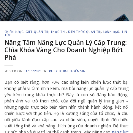
CHIẾN LƯỢC
,
GIFT QUẢN TRỊ THỰC THI
,
KIẾN THỨC QUẢN TRỊ
,
LÃNH ĐẠO
,
TIN
TỨC
Nâng Tầm Năng Lực Quản Lý Cấp Trung:
Chìa Khóa Vàng Cho Doanh Nghiệp Bứt
Phá
POSTED ON
31/05/2026
BY
FPUB GLOBAL TUYỂN SINH
Bạn có biết rằng, hơn 70% các sáng kiến chiến lược thất bại
không phải vì tầm nhìn kém, mà bởi năng lực quản lý cấp trung
yếu kém trong khâu thực thi? Đây là con số đáng báo động,
phản ánh vai trò then chốt của đội ngũ quản lý trung gian –
những người trực tiếp biến tầm nhìn thành hành động, kết nối
chiến lược với thực tiễn. Họ là xương sống của tổ chức, là cầu
nối giữa lãnh đạo cấp cao và nhân viên, quyết định đến hiệu
suất tổng thể và khả năng thích ứng của doanh nghiệp. Để thực
sự bứt phá và duy trì lợi thế cạnh tranh, việc nâng cao
năng lực