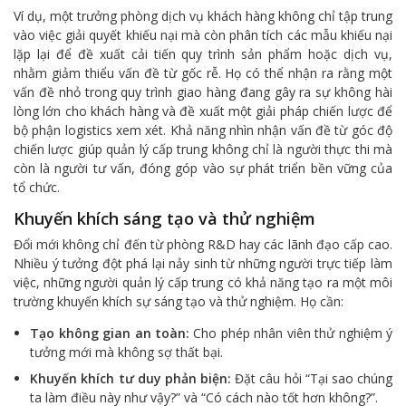
Ví dụ, một trưởng phòng dịch vụ khách hàng không chỉ tập trung
vào việc giải quyết khiếu nại mà còn phân tích các mẫu khiếu nại
lặp lại để đề xuất cải tiến quy trình sản phẩm hoặc dịch vụ,
nhằm giảm thiểu vấn đề từ gốc rễ. Họ có thể nhận ra rằng một
vấn đề nhỏ trong quy trình giao hàng đang gây ra sự không hài
lòng lớn cho khách hàng và đề xuất một giải pháp chiến lược để
bộ phận logistics xem xét. Khả năng nhìn nhận vấn đề từ góc độ
chiến lược giúp quản lý cấp trung không chỉ là người thực thi mà
còn là người tư vấn, đóng góp vào sự phát triển bền vững của
tổ chức.
Khuyến khích sáng tạo và thử nghiệm
Đổi mới không chỉ đến từ phòng R&D hay các lãnh đạo cấp cao.
Nhiều ý tưởng đột phá lại nảy sinh từ những người trực tiếp làm
việc, những người quản lý cấp trung có khả năng tạo ra một môi
trường khuyến khích sự sáng tạo và thử nghiệm. Họ cần:
Tạo không gian an toàn:
Cho phép nhân viên thử nghiệm ý
tưởng mới mà không sợ thất bại.
Khuyến khích tư duy phản biện:
Đặt câu hỏi “Tại sao chúng
ta làm điều này như vậy?” và “Có cách nào tốt hơn không?”.