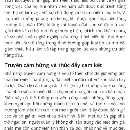
sau mỗi quyết định, giúp nhân viên thấu hiểu bối cảnh và ý nghĩa
công việc của họ. Khi nhân viên nắm bắt được bức tranh tổng
thể, họ sẽ làm việc với sự chủ động và trách nhiệm cao hơn. Ví
dụ, một trưởng phòng marketing khi được giao mục tiêu tăng
trưởng thị phần 10%, không chỉ truyền đạt con số đó mà còn
giải thích về cơ hội mở rộng thương hiệu, lợi ích cho khách hàng
và sự phát triển nghề nghiệp của từng thành viên khi đạt được
mục tiêu. Sự rõ ràng trong định hướng giúp loại bỏ sự mơ hồ,
giảm thiểu hiểu lầm và tập trung nguồn lực vào những ưu tiên
hàng đầu.
Truyền cảm hứng và thúc đẩy cam kết
Khả năng truyền cảm hứng là yếu tố then chốt để giữ vững tinh
thần làm việc của đội ngũ, đặc biệt khi đối mặt với khó khăn hay
áp lực. Quản lý cấp trung cần thể hiện sự tin tưởng vào khả năng
của nhân viên, khuyến khích họ vượt qua giới hạn của bản thân.
Điều này có thể thông qua việc công nhận những đóng góp,
khen ngợi kịp thời những thành tích dù nhỏ, và tạo ra một môi
trường làm việc tích cực, nơi mọi người cảm thấy được đánh giá
cao và có giá trị. Một ví dụ điển hình là khi một dự án gặp phải
trở ngại lớn, người quản lý không chỉ tập trung vào việc tìm giải
pháp mà còn động viên tinh thần cả đội, nhắc nhở về mục tiêu