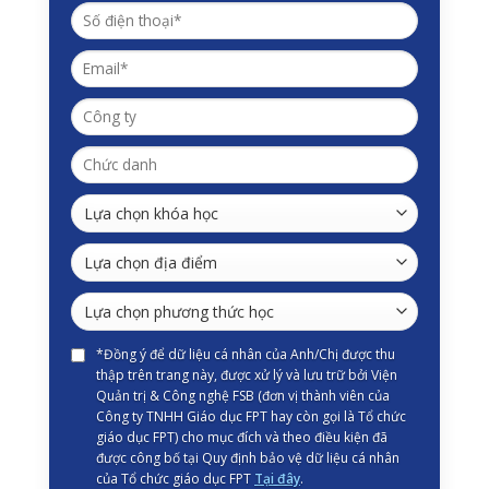
*Đồng ý để dữ liệu cá nhân của Anh/Chị được thu
thập trên trang này, được xử lý và lưu trữ bởi Viện
Quản trị & Công nghệ FSB (đơn vị thành viên của
Công ty TNHH Giáo dục FPT hay còn gọi là Tổ chức
giáo dục FPT) cho mục đích và theo điều kiện đã
được công bố tại Quy định bảo vệ dữ liệu cá nhân
của Tổ chức giáo dục FPT
Tại đây
.