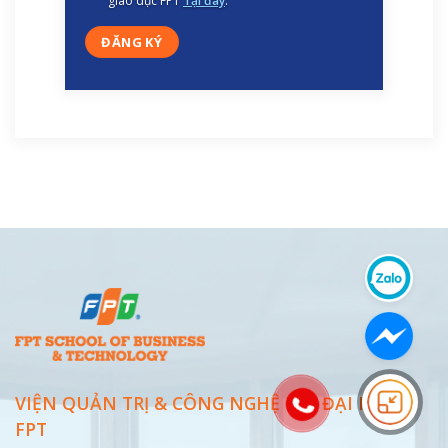
giáo dục FPT
Tại đây
.
VIỆN QUẢN TRỊ & CÔNG NGHỆ FSB ĐẠI
HỌC
FPT