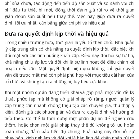
phí sửa chữa, tác động đến tiến độ sản xuất và so sánh với chi
phí đầu tư thiết bị mới, đồng thời đánh giá rủi ro về thời gian
gián đoạn sản xuất nếu thay thế. Việc này giúp đưa ra quyết
định tối ưu nhất, cân bằng giữa chi phí và hiệu quả.
Đưa ra quyết định kịp thời và hiệu quả
Trong nhiều trường hợp, thời gian là yếu tố then chốt. Nhà quản
lý cấp trung cần có khả năng ra quyết định kịp thời, đặc biệt khi
đối mặt với các tình huống khẩn cấp. Điều này đòi hỏi sự tự tin,
khả năng chịu áp lực và đôi khi là sự linh hoạt để điều chỉnh kế
hoạch nếu cần. Một quyết định hiệu quả không chỉ giải quyết
vấn đề trước mắt mà còn phải phù hợp với mục tiêu dài hạn của
tổ chức và không tạo ra những hệ lụy tiêu cực khác.
Khi một nhóm dự án đang triển khai và gặp phải một vấn đề kỹ
thuật phức tạp mà không có giải pháp rõ ràng, người quản lý
cấp trung cần nhanh chóng triệu tập các chuyên gia, thu thập ý
kiến, đánh giá các phương án và đưa ra quyết định về hướng đi
tiếp theo. Có thể là tạm dừng một phần dự án để nghiên cứu
thêm, hoặc chọn một giải pháp thay thế dù không tối ưu hoàn
toàn nhưng đảm bảo tiến độ chung. Khả năng này đòi hỏi sự
nhạy bén, kinh nghiệm và đôi khi là bản lĩnh để chấp nhận rủi ro