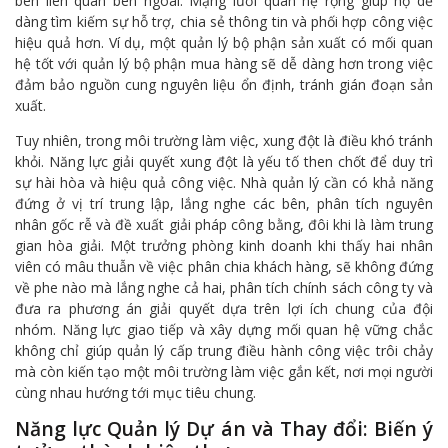
bên liên quan bên ngoài. Mạng lưới quan hệ rộng giúp họ dễ
dàng tìm kiếm sự hỗ trợ, chia sẻ thông tin và phối hợp công việc
hiệu quả hơn. Ví dụ, một quản lý bộ phận sản xuất có mối quan
hệ tốt với quản lý bộ phận mua hàng sẽ dễ dàng hơn trong việc
đảm bảo nguồn cung nguyên liệu ổn định, tránh gián đoạn sản
xuất.
Tuy nhiên, trong môi trường làm việc, xung đột là điều khó tránh
khỏi. Năng lực giải quyết xung đột là yếu tố then chốt để duy trì
sự hài hòa và hiệu quả công việc. Nhà quản lý cần có khả năng
đứng ở vị trí trung lập, lắng nghe các bên, phân tích nguyên
nhân gốc rễ và đề xuất giải pháp công bằng, đôi khi là làm trung
gian hòa giải. Một trưởng phòng kinh doanh khi thấy hai nhân
viên có mâu thuẫn về việc phân chia khách hàng, sẽ không đứng
về phe nào mà lắng nghe cả hai, phân tích chính sách công ty và
đưa ra phương án giải quyết dựa trên lợi ích chung của đội
nhóm. Năng lực giao tiếp và xây dựng mối quan hệ vững chắc
không chỉ giúp quản lý cấp trung điều hành công việc trôi chảy
mà còn kiến tạo một môi trường làm việc gắn kết, nơi mọi người
cùng nhau hướng tới mục tiêu chung.
Năng lực Quản lý Dự án và Thay đổi: Biến ý