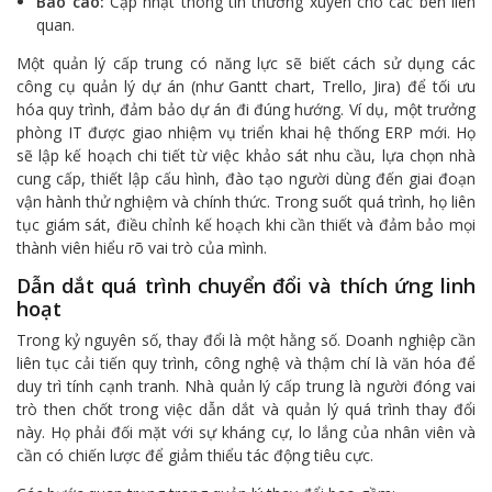
Báo cáo:
Cập nhật thông tin thường xuyên cho các bên liên
quan.
Một quản lý cấp trung có năng lực sẽ biết cách sử dụng các
công cụ quản lý dự án (như Gantt chart, Trello, Jira) để tối ưu
hóa quy trình, đảm bảo dự án đi đúng hướng. Ví dụ, một trưởng
phòng IT được giao nhiệm vụ triển khai hệ thống ERP mới. Họ
sẽ lập kế hoạch chi tiết từ việc khảo sát nhu cầu, lựa chọn nhà
cung cấp, thiết lập cấu hình, đào tạo người dùng đến giai đoạn
vận hành thử nghiệm và chính thức. Trong suốt quá trình, họ liên
tục giám sát, điều chỉnh kế hoạch khi cần thiết và đảm bảo mọi
thành viên hiểu rõ vai trò của mình.
Dẫn dắt quá trình chuyển đổi và thích ứng linh
hoạt
Trong kỷ nguyên số, thay đổi là một hằng số. Doanh nghiệp cần
liên tục cải tiến quy trình, công nghệ và thậm chí là văn hóa để
duy trì tính cạnh tranh. Nhà quản lý cấp trung là người đóng vai
trò then chốt trong việc dẫn dắt và quản lý quá trình thay đổi
này. Họ phải đối mặt với sự kháng cự, lo lắng của nhân viên và
cần có chiến lược để giảm thiểu tác động tiêu cực.