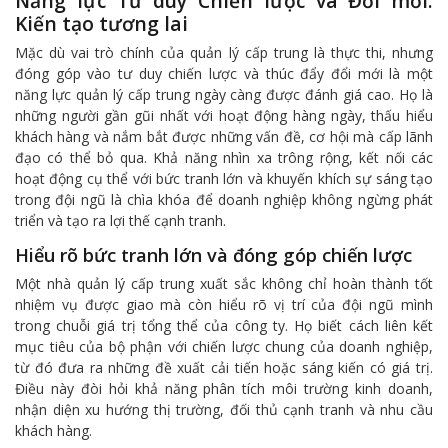
Năng lực Tư duy Chiến lược và Đổi mới:
Kiến tạo tương lai
Mặc dù vai trò chính của quản lý cấp trung là thực thi, nhưng
đóng góp vào tư duy chiến lược và thúc đẩy đổi mới là một
năng lực quản lý cấp trung ngày càng được đánh giá cao. Họ là
những người gần gũi nhất với hoạt động hàng ngày, thấu hiểu
khách hàng và nắm bắt được những vấn đề, cơ hội mà cấp lãnh
đạo có thể bỏ qua. Khả năng nhìn xa trông rộng, kết nối các
hoạt động cụ thể với bức tranh lớn và khuyến khích sự sáng tạo
trong đội ngũ là chìa khóa để doanh nghiệp không ngừng phát
triển và tạo ra lợi thế cạnh tranh.
Hiểu rõ bức tranh lớn và đóng góp chiến lược
Một nhà quản lý cấp trung xuất sắc không chỉ hoàn thành tốt
nhiệm vụ được giao mà còn hiểu rõ vị trí của đội ngũ mình
trong chuỗi giá trị tổng thể của công ty. Họ biết cách liên kết
mục tiêu của bộ phận với chiến lược chung của doanh nghiệp,
từ đó đưa ra những đề xuất cải tiến hoặc sáng kiến có giá trị.
Điều này đòi hỏi khả năng phân tích môi trường kinh doanh,
nhận diện xu hướng thị trường, đối thủ cạnh tranh và nhu cầu
khách hàng.