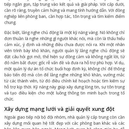
tiếp ngắn gọn, tập trung vào kết quả và giải pháp. Với cấp dưới,
cần rõ ràng, truyền cảm hứng và mang tính hướng dẫn. Với đồng
nghiệp liên phòng ban, cần hợp tác, tôn trọng và tìm kiếm điểm
chung.
Đặc biệt, lắng nghe chủ động là một kỹ năng vàng. Nó không chỉ
đơn thuần là nghe những gì người khác nói, mà còn là thấu hiểu
cảm xúc, ý định và những điều chưa được nói ra. Khi một nhân
viên trình bày khó khăn, người quản lý lắng nghe chủ động sẽ
đặt câu hỏi gợi mở, thể hiện sự đồng cảm và không ngắt lời, từ
đó nắm bắt được gốc rễ vấn đề và đưa ra hỗ trợ phù hợp. Ví dụ,
một quản lý dự án tổ chức buổi họp định kỳ, không chỉ để thông
báo tiến độ mà còn để lắng nghe những khó khăn, vướng mắc
từ các thành viên, từ đó điều chỉnh kế hoạch hoặc tìm kiếm sự
hỗ trợ kịp thời. Kỹ năng này giúp xây dựng lòng tin, sự tôn trọng
và tạo điều kiện cho một luồng thông tin minh bạch trong tổ
chức.
Xây dựng mạng lưới và giải quyết xung đột
Ngoài giao tiếp nội bộ đội nhóm, nhà quản lý cấp trung còn cần
xây dựng mối quan hệ tốt đẹp với các phòng ban khác và các