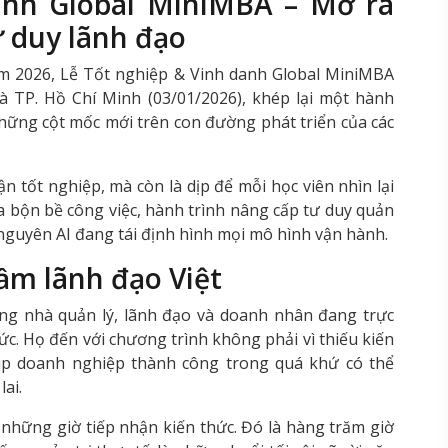
danh Global MiniMBA – Mở ra
 duy lãnh đạo
 2026, Lễ Tốt nghiệp & Vinh danh Global MiniMBA
và
TP. Hồ Chí Minh
(03/01/2026), khép lại một hành
những cột mốc mới trên con đường phát triển của các
 tốt nghiệp, mà còn là dịp để mỗi học viên nhìn lại
ữa bộn bề công việc, hành trình nâng cấp tư duy quản
 nguyên AI đang tái định hình mọi mô hình vận hành.
ầm lãnh đạo Việt
ng nhà quản lý, lãnh đạo và doanh nhân đang trực
ức. Họ đến với chương trình không phải vì thiếu kiến
úp doanh nghiệp thành công trong quá khứ có thể
ai.
 những giờ tiếp nhận kiến thức. Đó là hàng trăm giờ