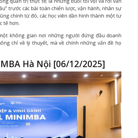
ống quản trị thực tế; là những buổi tối vội vã rời văn
ầu” trước các bài toán chiến lược, vận hành, nhân sự
ũng chính từ đó, các học viên dần hình thành một tư
c tế hơn.
 một không gian nơi những người đứng đầu doanh
hông chỉ về lý thuyết, mà về chính những vấn đề họ
iMBA Hà Nội [06/12/2025]