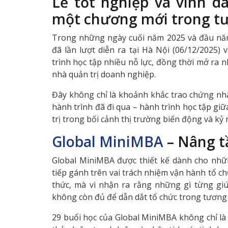
Lễ tốt nghiệp và vinh 
một chương mới trong tư
Trong những ngày cuối năm 2025 và đầu năm
đã lần lượt diễn ra tại
Hà Nội
(06/12/2025) 
trình học tập nhiều nỗ lực, đồng thời mở ra 
nhà quản trị doanh nghiệp.
Đây không chỉ là khoảnh khắc trao chứng nhận
hành trình đã đi qua – hành trình học tập gi
trị trong bối cảnh thị trường biến động và kỷ
Global MiniMBA
– Nâng t
Global MiniMBA được thiết kế dành cho nhữ
tiếp gánh trên vai trách nhiệm vận hành tổ ch
thức, mà vì nhận ra rằng những gì từng gi
không còn đủ để dẫn dắt tổ chức trong tương l
29 buổi học của Global MiniMBA không chỉ là