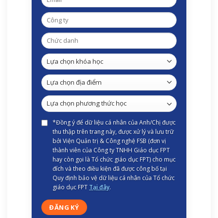
*Đồng ý để dữ liệu cá nhân của Anh/Chị được
thu thập trên trang này, được xử lý và lưu trữ
bởi Viện Quản trị & Công nghệ FSB (đơn vị
thành viên của Công ty TNHH Giáo dục FPT
hay còn gọi là Tổ chức giáo dục FPT) cho mục
đích và theo điều kiện đã được công bố tại
Quy định bảo vệ dữ liệu cá nhân của Tổ chức
giáo dục FPT
Tại đây
.