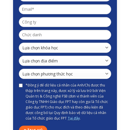
*Đồng ý để dữ liệu cá nhân của Anh/Chị được thu
thập trên trang này, được xử lý và lưu trữ bởi Viện
Quản trị & Công nghệ FSB (đơn vị thành viên của
Công ty TNHH Giáo dục FPT hay còn gọi là Tổ chức
giáo dục FPT) cho mục đích và theo điều kiện đã
được công bố tại Quy định bảo vệ dữ liệu cá nhân
của Tổ chức giáo dục FPT
Tại đây
.