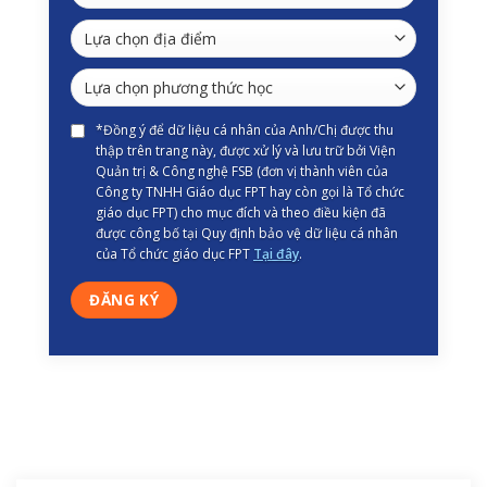
*Đồng ý để dữ liệu cá nhân của Anh/Chị được thu
thập trên trang này, được xử lý và lưu trữ bởi Viện
Quản trị & Công nghệ FSB (đơn vị thành viên của
Công ty TNHH Giáo dục FPT hay còn gọi là Tổ chức
giáo dục FPT) cho mục đích và theo điều kiện đã
được công bố tại Quy định bảo vệ dữ liệu cá nhân
của Tổ chức giáo dục FPT
Tại đây
.