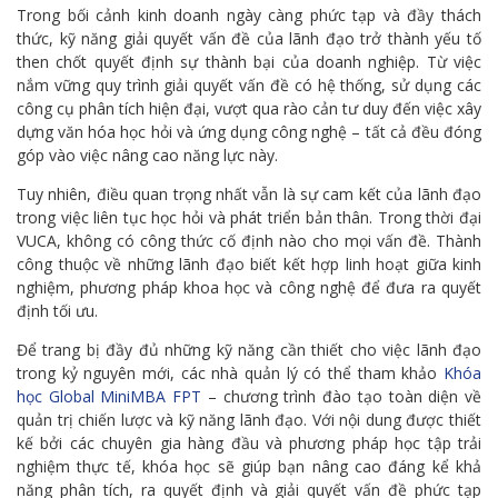
Trong bối cảnh kinh doanh ngày càng phức tạp và đầy thách
thức, kỹ năng giải quyết vấn đề của lãnh đạo trở thành yếu tố
then chốt quyết định sự thành bại của doanh nghiệp. Từ việc
nắm vững quy trình giải quyết vấn đề có hệ thống, sử dụng các
công cụ phân tích hiện đại, vượt qua rào cản tư duy đến việc xây
dựng văn hóa học hỏi và ứng dụng công nghệ – tất cả đều đóng
góp vào việc nâng cao năng lực này.
Tuy nhiên, điều quan trọng nhất vẫn là sự cam kết của lãnh đạo
trong việc liên tục học hỏi và phát triển bản thân. Trong thời đại
VUCA, không có công thức cố định nào cho mọi vấn đề. Thành
công thuộc về những lãnh đạo biết kết hợp linh hoạt giữa kinh
nghiệm, phương pháp khoa học và công nghệ để đưa ra quyết
định tối ưu.
Để trang bị đầy đủ những kỹ năng cần thiết cho việc lãnh đạo
trong kỷ nguyên mới, các nhà quản lý có thể tham khảo
Khóa
học Global MiniMBA FPT
– chương trình đào tạo toàn diện về
quản trị chiến lược và kỹ năng lãnh đạo. Với nội dung được thiết
kế bởi các chuyên gia hàng đầu và phương pháp học tập trải
nghiệm thực tế, khóa học sẽ giúp bạn nâng cao đáng kể khả
năng phân tích, ra quyết định và giải quyết vấn đề phức tạp