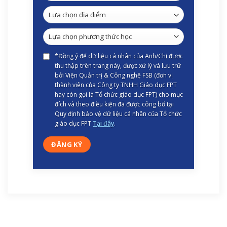
*Đồng ý để dữ liệu cá nhân của Anh/Chị được
thu thập trên trang này, được xử lý và lưu trữ
bởi Viện Quản trị & Công nghệ FSB (đơn vị
thành viên của Công ty TNHH Giáo dục FPT
hay còn gọi là Tổ chức giáo dục FPT) cho mục
đích và theo điều kiện đã được công bố tại
Quy định bảo vệ dữ liệu cá nhân của Tổ chức
giáo dục FPT
Tại đây
.