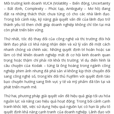
Môi trường kinh doanh VUCA (Volatility – Biến động, Uncertainty
– Bất định, Complexity – Phức tạp, Ambiguity – Mơ hồ) đang
đặt ra những thách thức chưa từng có cho các nhà lãnh đạo.
Trong bối cảnh này, kỹ năng giải quyết vấn đề của lãnh đạo trở
thành yếu tố then chốt giúp doanh nghiệp không chỉ tồn tại mà
còn phát triển bền vững.
Thứ nhất, tốc độ thay đổi của công nghệ và thị trường đòi hỏi
lãnh đạo phải có khả năng nhận diện và xử lý vấn đề một cách
nhanh chóng và chính xác. Những quyết định trì hoãn hoặc sai
lầm có thể khiến doanh nghiệp mất đi cơ hội kinh doanh quan
trọng hoặc thậm chí phải rời khỏi thị trường. Ví dụ điển hình là
câu chuyện của Kodak – từng là ông hoàng trong ngành công
nghiệp phim ảnh nhưng đã phá sản vì không kịp thời chuyển đổi
sang công nghệ số, trong khi đối thủ Fujifilm với quyết định táo
bạo chuyển hướng sang lĩnh vực y tế và mỹ phẩm đã tồn tại và
phát triển mạnh mẽ.
Thứ hai, phương pháp giải quyết vấn đề hiệu quả giúp tối ưu hóa
nguồn lực và nâng cao hiệu quả hoạt động. Trong bối cảnh cạnh
tranh khốc liệt, việc sử dụng hiệu quả nguồn lực có hạn là yếu tố
quyết định khả năng cạnh tranh của doanh nghiệp. Lãnh đạo với