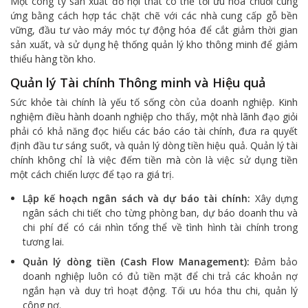
Một công ty sản xuất đồ nội thất có thể tối ưu hóa chuỗi cung
ứng bằng cách hợp tác chặt chẽ với các nhà cung cấp gỗ bền
vững, đầu tư vào máy móc tự động hóa để cắt giảm thời gian
sản xuất, và sử dụng hệ thống quản lý kho thông minh để giảm
thiểu hàng tồn kho.
Quản lý Tài chính Thông minh và Hiệu quả
Sức khỏe tài chính là yếu tố sống còn của doanh nghiệp. Kinh
nghiệm điều hành doanh nghiệp cho thấy, một nhà lãnh đạo giỏi
phải có khả năng đọc hiểu các báo cáo tài chính, đưa ra quyết
định đầu tư sáng suốt, và quản lý dòng tiền hiệu quả. Quản lý tài
chính không chỉ là việc đếm tiền mà còn là việc sử dụng tiền
một cách chiến lược để tạo ra giá trị.
Lập kế hoạch ngân sách và dự báo tài chính:
Xây dựng
ngân sách chi tiết cho từng phòng ban, dự báo doanh thu và
chi phí để có cái nhìn tổng thể về tình hình tài chính trong
tương lai.
Quản lý dòng tiền (Cash Flow Management):
Đảm bảo
doanh nghiệp luôn có đủ tiền mặt để chi trả các khoản nợ
ngắn hạn và duy trì hoạt động. Tối ưu hóa thu chi, quản lý
công nợ.