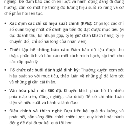
nghiệp. Để đảm bảo các chiến lược và hành động đang đi đúng
hướng, cần có một hệ thống đo lường hiệu suất rõ ràng và cơ
chế phản hồi liên tục.
Xác định các chỉ số hiệu suất chính (KPIs):
Chọn lọc các chỉ
số quan trọng nhất để đánh giá tiến độ đạt được mục tiêu (ví
dụ: doanh thu, lợi nhuận gộp, tỷ lệ giữ chân khách hàng, tỷ lệ
chuyển đổi, chỉ số hài lòng của nhân viên).
Thiết lập hệ thống báo cáo:
Đảm bảo dữ liệu được thu
thập, phân tích và báo cáo một cách minh bạch, kịp thời cho
các cấp quản lý.
Tổ chức các buổi đánh giá định kỳ:
Thường xuyên xem xét
hiệu suất so với mục tiêu, thảo luận về những gì đã làm tốt
và những gì cần cải thiện.
Văn hóa phản hồi 360 độ:
Khuyến khích phản hồi từ nhiều
phía (cấp trên, đồng nghiệp, cấp dưới) để có cái nhìn toàn
diện về hiệu suất và hành vi lãnh đạo.
Điều chỉnh và thích nghi:
Dựa trên kết quả đo lường và
phản hồi, sẵn sàng điều chỉnh chiến lược, quy trình hoặc hành
động để đạt được kết quả tốt hơn.