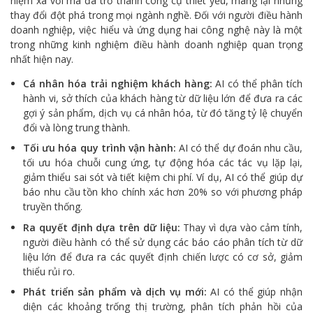
niệm xa vời mà đã trở thành công cụ thiết yếu, mang lại những
thay đổi đột phá trong mọi ngành nghề. Đối với người điều hành
doanh nghiệp, việc hiểu và ứng dụng hai công nghệ này là một
trong những kinh nghiệm điều hành doanh nghiệp quan trọng
nhất hiện nay.
Cá nhân hóa trải nghiệm khách hàng:
AI có thể phân tích
hành vi, sở thích của khách hàng từ dữ liệu lớn để đưa ra các
gợi ý sản phẩm, dịch vụ cá nhân hóa, từ đó tăng tỷ lệ chuyển
đổi và lòng trung thành.
Tối ưu hóa quy trình vận hành:
AI có thể dự đoán nhu cầu,
tối ưu hóa chuỗi cung ứng, tự động hóa các tác vụ lặp lại,
giảm thiểu sai sót và tiết kiệm chi phí. Ví dụ, AI có thể giúp dự
báo nhu cầu tồn kho chính xác hơn 20% so với phương pháp
truyền thống.
Ra quyết định dựa trên dữ liệu:
Thay vì dựa vào cảm tính,
người điều hành có thể sử dụng các báo cáo phân tích từ dữ
liệu lớn để đưa ra các quyết định chiến lược có cơ sở, giảm
thiểu rủi ro.
Phát triển sản phẩm và dịch vụ mới:
AI có thể giúp nhận
diện các khoảng trống thị trường, phân tích phản hồi của