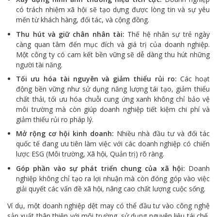
có trách nhiệm xã hội sẽ tạo dựng được lòng tin và sự yêu
mến từ khách hàng, đối tác, và cộng đồng.
Thu hút và giữ chân nhân tài:
Thế hệ nhân sự trẻ ngày
càng quan tâm đến mục đích và giá trị của doanh nghiệp.
Một công ty có cam kết bền vững sẽ dễ dàng thu hút những
người tài năng.
Tối ưu hóa tài nguyên và giảm thiểu rủi ro:
Các hoạt
động bền vững như sử dụng năng lượng tái tạo, giảm thiểu
chất thải, tối ưu hóa chuỗi cung ứng xanh không chỉ bảo vệ
môi trường mà còn giúp doanh nghiệp tiết kiệm chi phí và
giảm thiểu rủi ro pháp lý.
Mở rộng cơ hội kinh doanh:
Nhiều nhà đầu tư và đối tác
quốc tế đang ưu tiên làm việc với các doanh nghiệp có chiến
lược ESG (Môi trường, Xã hội, Quản trị) rõ ràng.
Góp phần vào sự phát triển chung của xã hội:
Doanh
nghiệp không chỉ tạo ra lợi nhuận mà còn đóng góp vào việc
giải quyết các vấn đề xã hội, nâng cao chất lượng cuộc sống.
Ví dụ, một doanh nghiệp dệt may có thể đầu tư vào công nghệ
sản xuất thân thiện với môi trường, sử dụng nguyên liệu tái chế,