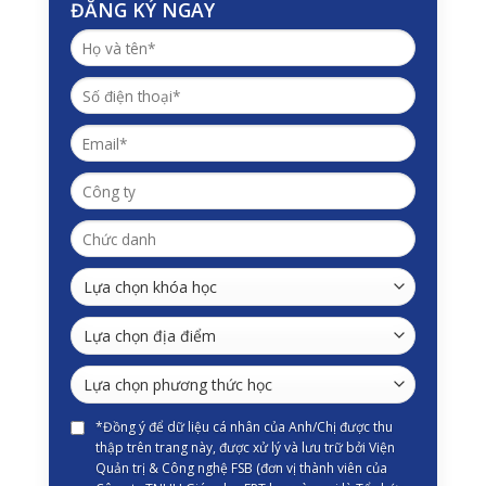
ĐĂNG KÝ NGAY
*Đồng ý để dữ liệu cá nhân của Anh/Chị được thu
thập trên trang này, được xử lý và lưu trữ bởi Viện
Quản trị & Công nghệ FSB (đơn vị thành viên của