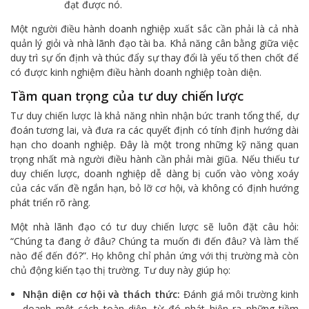
đạt được nó.
Một người điều hành doanh nghiệp xuất sắc cần phải là cả nhà
quản lý giỏi và nhà lãnh đạo tài ba. Khả năng cân bằng giữa việc
duy trì sự ổn định và thúc đẩy sự thay đổi là yếu tố then chốt để
có được kinh nghiệm điều hành doanh nghiệp toàn diện.
Tầm quan trọng của tư duy chiến lược
Tư duy chiến lược là khả năng nhìn nhận bức tranh tổng thể, dự
đoán tương lai, và đưa ra các quyết định có tính định hướng dài
hạn cho doanh nghiệp. Đây là một trong những kỹ năng quan
trọng nhất mà người điều hành cần phải mài giũa. Nếu thiếu tư
duy chiến lược, doanh nghiệp dễ dàng bị cuốn vào vòng xoáy
của các vấn đề ngắn hạn, bỏ lỡ cơ hội, và không có định hướng
phát triển rõ ràng.
Một nhà lãnh đạo có tư duy chiến lược sẽ luôn đặt câu hỏi:
“Chúng ta đang ở đâu? Chúng ta muốn đi đến đâu? Và làm thế
nào để đến đó?”. Họ không chỉ phản ứng với thị trường mà còn
chủ động kiến tạo thị trường. Tư duy này giúp họ:
Nhận diện cơ hội và thách thức:
Đánh giá môi trường kinh
doanh một cách toàn diện, từ đó phát hiện ra những tiềm