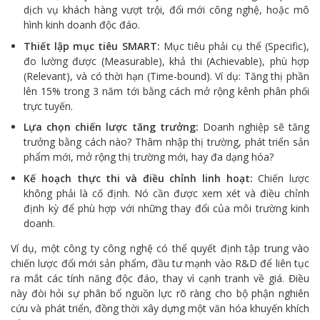
dịch vụ khách hàng vượt trội, đổi mới công nghệ, hoặc mô
hình kinh doanh độc đáo.
Thiết lập mục tiêu SMART:
Mục tiêu phải cụ thể (Specific),
đo lường được (Measurable), khả thi (Achievable), phù hợp
(Relevant), và có thời hạn (Time-bound). Ví dụ: Tăng thị phần
lên 15% trong 3 năm tới bằng cách mở rộng kênh phân phối
trực tuyến.
Lựa chọn chiến lược tăng trưởng:
Doanh nghiệp sẽ tăng
trưởng bằng cách nào? Thâm nhập thị trường, phát triển sản
phẩm mới, mở rộng thị trường mới, hay đa dạng hóa?
Kế hoạch thực thi và điều chỉnh linh hoạt:
Chiến lược
không phải là cố định. Nó cần được xem xét và điều chỉnh
định kỳ để phù hợp với những thay đổi của môi trường kinh
doanh.
Ví dụ, một công ty công nghệ có thể quyết định tập trung vào
chiến lược đổi mới sản phẩm, đầu tư mạnh vào R&D để liên tục
ra mắt các tính năng độc đáo, thay vì cạnh tranh về giá. Điều
này đòi hỏi sự phân bổ nguồn lực rõ ràng cho bộ phận nghiên
cứu và phát triển, đồng thời xây dựng một văn hóa khuyến khích