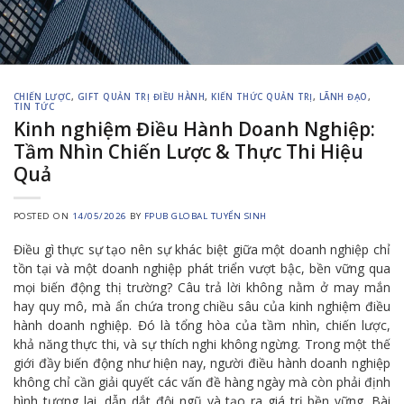
CHIẾN LƯỢC
,
GIFT QUẢN TRỊ ĐIỀU HÀNH
,
KIẾN THỨC QUẢN TRỊ
,
LÃNH ĐẠO
,
TIN TỨC
Kinh nghiệm Điều Hành Doanh Nghiệp:
Tầm Nhìn Chiến Lược & Thực Thi Hiệu
Quả
POSTED ON
14/05/2026
BY
FPUB GLOBAL TUYỂN SINH
Điều gì thực sự tạo nên sự khác biệt giữa một doanh nghiệp chỉ
tồn tại và một doanh nghiệp phát triển vượt bậc, bền vững qua
mọi biến động thị trường? Câu trả lời không nằm ở may mắn
hay quy mô, mà ẩn chứa trong chiều sâu của kinh nghiệm điều
hành doanh nghiệp. Đó là tổng hòa của tầm nhìn, chiến lược,
khả năng thực thi, và sự thích nghi không ngừng. Trong một thế
giới đầy biến động như hiện nay, người điều hành doanh nghiệp
không chỉ cần giải quyết các vấn đề hàng ngày mà còn phải định
hình tương lai, dẫn dắt đội ngũ và tạo ra giá trị bền vững. Bài