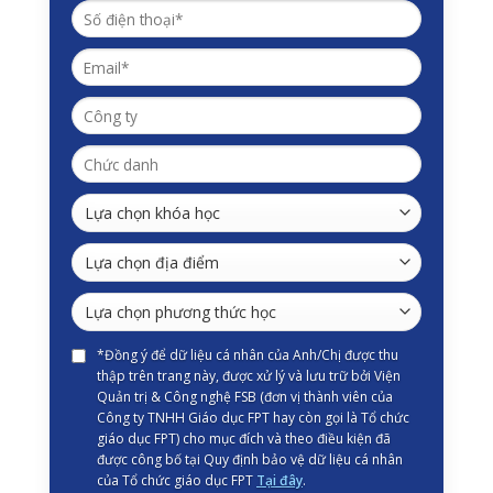
*Đồng ý để dữ liệu cá nhân của Anh/Chị được thu
thập trên trang này, được xử lý và lưu trữ bởi Viện
Quản trị & Công nghệ FSB (đơn vị thành viên của
Công ty TNHH Giáo dục FPT hay còn gọi là Tổ chức
giáo dục FPT) cho mục đích và theo điều kiện đã
được công bố tại Quy định bảo vệ dữ liệu cá nhân
của Tổ chức giáo dục FPT
Tại đây
.