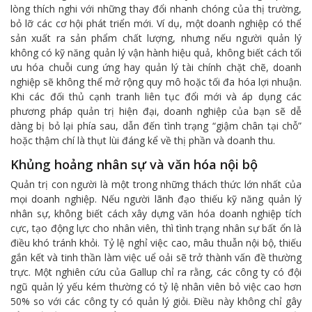
lòng thích nghi với những thay đổi nhanh chóng của thị trường,
bỏ lỡ các cơ hội phát triển mới. Ví dụ, một doanh nghiệp có thể
sản xuất ra sản phẩm chất lượng, nhưng nếu người quản lý
không có kỹ năng quản lý vận hành hiệu quả, không biết cách tối
ưu hóa chuỗi cung ứng hay quản lý tài chính chặt chẽ, doanh
nghiệp sẽ không thể mở rộng quy mô hoặc tối đa hóa lợi nhuận.
Khi các đối thủ cạnh tranh liên tục đổi mới và áp dụng các
phương pháp quản trị hiện đại, doanh nghiệp của bạn sẽ dễ
dàng bị bỏ lại phía sau, dẫn đến tình trạng “giậm chân tại chỗ”
hoặc thậm chí là thụt lùi đáng kể về thị phần và doanh thu.
Khủng hoảng nhân sự và văn hóa nội bộ
Quản trị con người là một trong những thách thức lớn nhất của
mọi doanh nghiệp. Nếu người lãnh đạo thiếu kỹ năng quản lý
nhân sự, không biết cách xây dựng văn hóa doanh nghiệp tích
cực, tạo động lực cho nhân viên, thì tình trạng nhân sự bất ổn là
điều khó tránh khỏi. Tỷ lệ nghỉ việc cao, mâu thuẫn nội bộ, thiếu
gắn kết và tinh thần làm việc uể oải sẽ trở thành vấn đề thường
trực. Một nghiên cứu của Gallup chỉ ra rằng, các công ty có đội
ngũ quản lý yếu kém thường có tỷ lệ nhân viên bỏ việc cao hơn
50% so với các công ty có quản lý giỏi. Điều này không chỉ gây