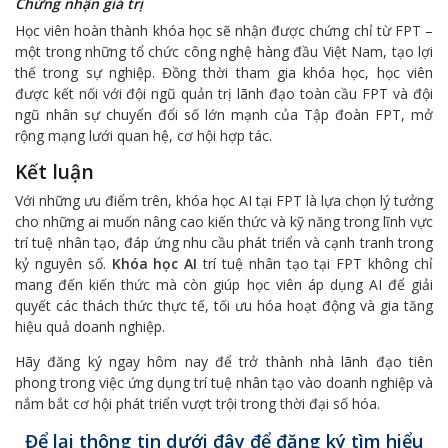
Chứng nhận giá trị
Học viên hoàn thành khóa học sẽ nhận được chứng chỉ từ FPT –
một trong những tổ chức công nghệ hàng đầu Việt Nam, tạo lợi
thế trong sự nghiệp. Đồng thời tham gia khóa học, học viên
được kết nối với đội ngũ quản trị lãnh đạo toàn cầu FPT và đội
ngũ nhân sự chuyển đổi số lớn mạnh của Tập đoàn FPT, mở
rộng mạng lưới quan hệ, cơ hội hợp tác.
Kết luận
Với những ưu điểm trên, khóa học AI tại FPT là lựa chọn lý tưởng
cho những ai muốn nâng cao kiến thức và kỹ năng trong lĩnh vực
trí tuệ nhân tạo, đáp ứng nhu cầu phát triển và cạnh tranh trong
kỷ nguyên số.
Khóa học AI
trí tuệ nhân tạo tại FPT không chỉ
mang đến kiến thức mà còn giúp học viên áp dụng AI để giải
quyết các thách thức thực tế, tối ưu hóa hoạt động và gia tăng
hiệu quả doanh nghiệp.
Hãy đăng ký ngay hôm nay để trở thành nhà lãnh đạo tiên
phong trong việc ứng dụng trí tuệ nhân tạo vào doanh nghiệp và
nắm bắt cơ hội phát triển vượt trội trong thời đại số hóa.
Để lại thông tin dưới đây để đăng ký tìm hiểu