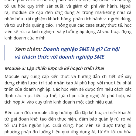
tối ưu hóa quy trình sản xuất, và giảm chi phí vận hành. Ngoài
ra, module đề cập đến ứng dụng AI trong marketing như cá
nhân hóa trải nghiệm khách hàng, phân tích hành vi người dùng,
và tối ưu hóa quảng cáo. Thông qua các case study thực tế, học
viên sẽ rút ra kinh nghiệm và ý tưởng áp dụng AI vào hoạt động
kinh doanh của mình.
Xem thêm:
Doanh nghiệp SME là gì? Cơ hội
và thách thức với doanh nghiệp SME
Module 3: Lập chiến lược và kế hoạch triển khai
Module này cung cấp kiến thức và hướng dẫn chi tiết để xây
dựng
chiến lược trí tuệ nhân tạo
AI phù hợp với mục tiêu phát
triển của doanh nghiệp. Các học viên sẽ được tìm hiểu cách xác
định các mục tiêu cụ thể, lựa chọn công nghệ AI phù hợp, và
tích hợp AI vào quy trình kinh doanh một cách hiệu quả.
Bên cạnh đó, module cũng hướng dẫn lập kế hoạch triển khai AI
từ giai đoạn khởi tạo đến thực hiện, đảm bảo quản lý rủi ro và
tối ưu hóa nguồn lực. Cuối cùng, học viên sẽ được trang bị
phương pháp đo lường hiệu quả ứng dụng AI, từ đó tối ưu hóa