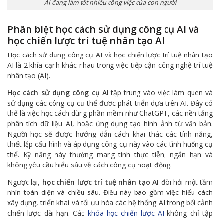
AI đang làm tốt nhiều công việc của con người
Phân biệt học cách sử dụng công cụ AI và
học chiến lược trí tuệ nhân tạo AI
Học cách sử dụng công cụ AI và học chiến lược trí tuệ nhân tạo
AI là 2 khía cạnh khác nhau trong việc tiếp cận công nghệ trí tuệ
nhân tạo (AI).
Học cách sử dụng công cụ AI
tập trung vào việc làm quen và
sử dụng các công cụ cụ thể được phát triển dựa trên AI. Đây có
thể là việc học cách dùng phần mềm như ChatGPT, các nền tảng
phân tích dữ liệu AI, hoặc ứng dụng tạo hình ảnh từ văn bản.
Người học sẽ được hướng dẫn cách khai thác các tính năng,
thiết lập cấu hình và áp dụng công cụ này vào các tình huống cụ
thể. Kỹ năng này thường mang tính thực tiễn, ngắn hạn và
không yêu cầu hiểu sâu về cách công cụ hoạt động.
Ngược lại,
học chiến lược trí tuệ nhân tạo AI
đòi hỏi một tầm
nhìn toàn diện và chiều sâu. Điều này bao gồm việc hiểu cách
xây dựng, triển khai và tối ưu hóa các hệ thống AI trong bối cảnh
chiến lược dài hạn. Các
khóa học chiến lược AI
không chỉ tập