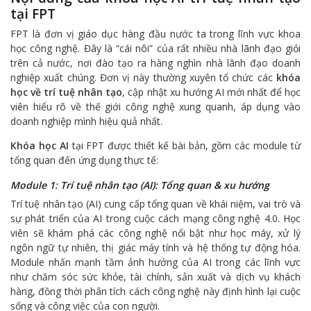
tại FPT
FPT là đơn vị giáo dục hàng đầu nước ta trong lĩnh vực khoa
học công nghệ. Đây là “cái nôi” của rất nhiều nhà lãnh đạo giỏi
trên cả nước, nơi đào tạo ra hàng nghìn nhà lãnh đạo doanh
nghiệp xuất chúng. Đơn vị này thường xuyên tổ chức các
khóa
học về trí tuệ nhân tạo
, cập nhật xu hướng AI mới nhất để học
viên hiểu rõ về thế giới công nghệ xung quanh, áp dụng vào
doanh nghiệp mình hiệu quả nhất.
Khóa học AI
tại FPT được thiết kế bài bản, gồm các module từ
tổng quan đến ứng dụng thực tế:
Module 1: Trí tuệ nhân tạo (AI): Tổng quan & xu hướng
Trí tuệ nhân tạo (AI) cung cấp tổng quan về khái niệm, vai trò và
sự phát triển của AI trong cuộc cách mạng công nghệ 4.0. Học
viên sẽ khám phá các công nghệ nổi bật như học máy, xử lý
ngôn ngữ tự nhiên, thị giác máy tính và hệ thống tự động hóa.
Module nhấn mạnh tầm ảnh hưởng của AI trong các lĩnh vực
như chăm sóc sức khỏe, tài chính, sản xuất và dịch vụ khách
hàng, đồng thời phân tích cách công nghệ này định hình lại cuộc
sống và công việc của con người.