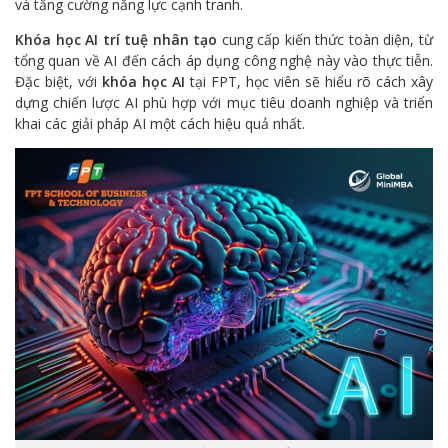
và tăng cường năng lực cạnh tranh.
Khóa học AI trí tuệ nhân tạo
cung cấp kiến thức toàn diện, từ
tổng quan về AI đến cách áp dụng công nghệ này vào thực tiễn.
Đặc biệt, với
khóa học AI
tại FPT, học viên sẽ hiểu rõ cách xây
dựng chiến lược AI phù hợp với mục tiêu doanh nghiệp và triển
khai các giải pháp AI một cách hiệu quả nhất.