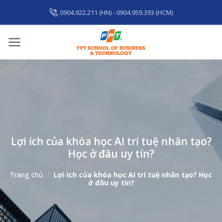
Skip
0904.922.211 (HN) - 0904.959.393 (HCM)
to
content
Lợi ích của khóa học AI trí tuệ nhân tạo?
Học ở đâu uy tín?
Trang chủ
/
Lợi ích của khóa học AI trí tuệ nhân tạo? Học
ở đâu uy tín?