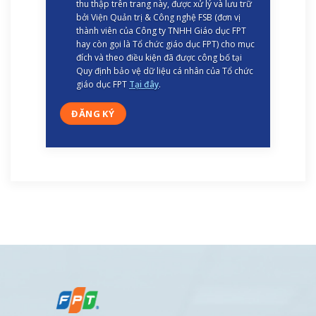
thu thập trên trang này, được xử lý và lưu trữ
bởi Viện Quản trị & Công nghệ FSB (đơn vị
thành viên của Công ty TNHH Giáo dục FPT
hay còn gọi là Tổ chức giáo dục FPT) cho mục
đích và theo điều kiện đã được công bố tại
Quy định bảo vệ dữ liệu cá nhân của Tổ chức
giáo dục FPT
Tại đây
.