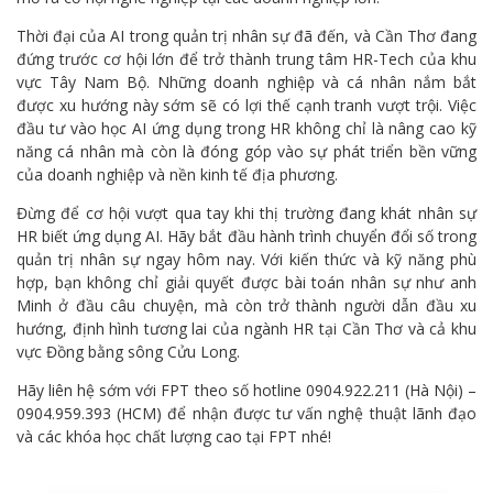
Thời đại của AI trong quản trị nhân sự đã đến, và Cần Thơ đang
đứng trước cơ hội lớn để trở thành trung tâm HR-Tech của khu
vực Tây Nam Bộ. Những doanh nghiệp và cá nhân nắm bắt
được xu hướng này sớm sẽ có lợi thế cạnh tranh vượt trội. Việc
đầu tư vào học AI ứng dụng trong HR không chỉ là nâng cao kỹ
năng cá nhân mà còn là đóng góp vào sự phát triển bền vững
của doanh nghiệp và nền kinh tế địa phương.
Đừng để cơ hội vượt qua tay khi thị trường đang khát nhân sự
HR biết ứng dụng AI. Hãy bắt đầu hành trình chuyển đổi số trong
quản trị nhân sự ngay hôm nay. Với kiến thức và kỹ năng phù
hợp, bạn không chỉ giải quyết được bài toán nhân sự như anh
Minh ở đầu câu chuyện, mà còn trở thành người dẫn đầu xu
hướng, định hình tương lai của ngành HR tại Cần Thơ và cả khu
vực Đồng bằng sông Cửu Long.
Hãy liên hệ sớm với FPT theo số hotline 0904.922.211 (Hà Nội) –
0904.959.393 (HCM) để nhận được tư vấn nghệ thuật lãnh đạo
và các khóa học chất lượng cao tại FPT nhé!