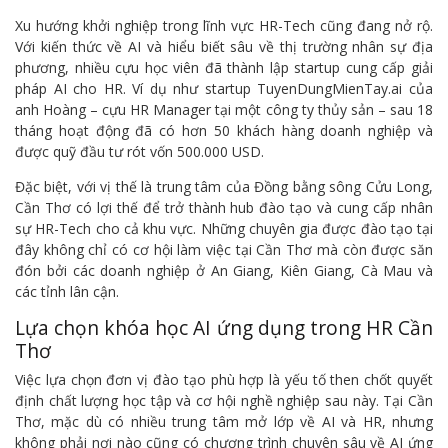
Xu hướng khởi nghiệp trong lĩnh vực HR-Tech cũng đang nở rộ.
Với kiến thức về AI và hiểu biết sâu về thị trường nhân sự địa
phương, nhiều cựu học viên đã thành lập startup cung cấp giải
pháp AI cho HR. Ví dụ như startup TuyenDungMienTay.ai của
anh Hoàng – cựu HR Manager tại một công ty thủy sản – sau 18
tháng hoạt động đã có hơn 50 khách hàng doanh nghiệp và
được quỹ đầu tư rót vốn 500.000 USD.
Đặc biệt, với vị thế là trung tâm của Đồng bằng sông Cửu Long,
Cần Thơ có lợi thế để trở thành hub đào tạo và cung cấp nhân
sự HR-Tech cho cả khu vực. Những chuyên gia được đào tạo tại
đây không chỉ có cơ hội làm việc tại Cần Thơ mà còn được săn
đón bởi các doanh nghiệp ở An Giang, Kiên Giang, Cà Mau và
các tỉnh lân cận.
Lựa chọn khóa học AI ứng dụng trong HR Cần
Thơ
Việc lựa chọn đơn vị đào tạo phù hợp là yếu tố then chốt quyết
định chất lượng học tập và cơ hội nghề nghiệp sau này. Tại Cần
Thơ, mặc dù có nhiều trung tâm mở lớp về AI và HR, nhưng
không phải nơi nào cũng có chương trình chuyên sâu về AI ứng