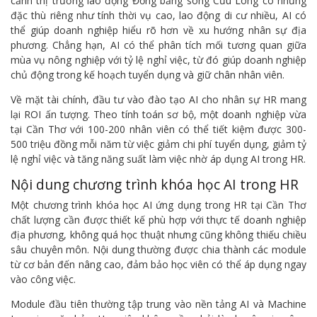
cảnh thị trường lao động Đồng bằng sông Cửu Long có những
đặc thù riêng như tính thời vụ cao, lao động di cư nhiều, AI có
thể giúp doanh nghiệp hiểu rõ hơn về xu hướng nhân sự địa
phương. Chẳng hạn, AI có thể phân tích mối tương quan giữa
mùa vụ nông nghiệp với tỷ lệ nghỉ việc, từ đó giúp doanh nghiệp
chủ động trong kế hoạch tuyển dụng và giữ chân nhân viên.
Về mặt tài chính, đầu tư vào đào tạo AI cho nhân sự HR mang
lại ROI ấn tượng. Theo tính toán sơ bộ, một doanh nghiệp vừa
tại Cần Thơ với 100-200 nhân viên có thể tiết kiệm được 300-
500 triệu đồng mỗi năm từ việc giảm chi phí tuyển dụng, giảm tỷ
lệ nghỉ việc và tăng năng suất làm việc nhờ áp dụng AI trong HR.
Nội dung chương trình khóa học AI trong HR
Một chương trình khóa học AI ứng dụng trong HR tại Cần Thơ
chất lượng cần được thiết kế phù hợp với thực tế doanh nghiệp
địa phương, không quá học thuật nhưng cũng không thiếu chiều
sâu chuyên môn. Nội dung thường được chia thành các module
từ cơ bản đến nâng cao, đảm bảo học viên có thể áp dụng ngay
vào công việc.
Module đầu tiên thường tập trung vào nền tảng AI và Machine