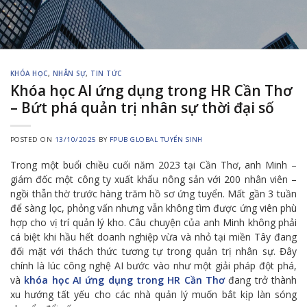
KHÓA HỌC
,
NHÂN SỰ
,
TIN TỨC
Khóa học AI ứng dụng trong HR Cần Thơ
– Bứt phá quản trị nhân sự thời đại số
POSTED ON
13/10/2025
BY
FPUB GLOBAL TUYỂN SINH
Trong một buổi chiều cuối năm 2023 tại Cần Thơ, anh Minh –
giám đốc một công ty xuất khẩu nông sản với 200 nhân viên –
ngồi thẫn thờ trước hàng trăm hồ sơ ứng tuyển. Mất gần 3 tuần
để sàng lọc, phỏng vấn nhưng vẫn không tìm được ứng viên phù
hợp cho vị trí quản lý kho. Câu chuyện của anh Minh không phải
cá biệt khi hầu hết doanh nghiệp vừa và nhỏ tại miền Tây đang
đối mặt với thách thức tương tự trong quản trị nhân sự. Đây
chính là lúc công nghệ AI bước vào như một giải pháp đột phá,
và
khóa học AI ứng dụng trong HR Cần Thơ
đang trở thành
xu hướng tất yếu cho các nhà quản lý muốn bắt kịp làn sóng