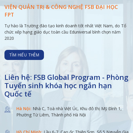
VIỆN QUẢN TRỊ & CÔNG NGHỆ FSB ĐẠI
HỌC
FPT
Tự hào là Trường đào tạo kinh doanh tốt nhất Việt Nam, do Tổ
chức xếp hạng giáo dục toàn cầu Eduniversal bình chọn năm
2020
TÌM HIỂU THÊM
Liên hệ: FSB Global Program - Phòng
Tuyển sinh khóa học ngắn hạn
Quốc tế
Hà Nội:
Nhà C, Toà nhà Việt Úc, Khu đô thị Mỹ Đình 1,
Phường Từ Liêm, Thành phố Hà Nội
Hồ Chí Minh:
Lầu 6-7, Cao ốc Thiên Sơn, Số 5 Nguyễn Gia