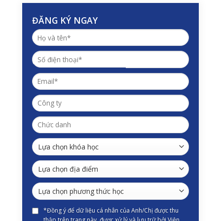
ĐĂNG KÝ NGAY
*Đồng ý để dữ liệu cá nhân của Anh/Chị được thu
thập trên trang này, được xử lý và lưu trữ bởi Viện