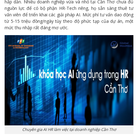
hấp dẫn. Nhiều doanh nghiệp vừa và nhỏ tại Cần Thơ chưa đủ
nguồn lực để có bộ phận HR-Tech riêng, họ sẵn sàng thuê tư
vấn viên để triển khai các giải pháp AI. Mức phí tư vấn dao động
từ 5-15 triệu đồng/ngày tùy theo độ phức tạp của dự án, một
mức thu nhập rất đáng mơ ước.
Chuyên gia AI HR làm việc tại doanh nghiệp Cần Thơ