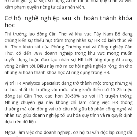
rõ ranh giới giữa việc sử dụng AI để tối ưu hóa quy trình và việc
xâm phạm quyền riêng tư của nhân viên.
Cơ hội nghề nghiệp sau khi hoàn thành khóa
học
Thị trường lao động Cần Thơ và khu vực Tây Nam Bộ đang
chứng kiến sự thiếu hụt trầm trọng nhân sự HR có kiến thức về
AI. Theo khảo sát của Phòng Thương mại và Công nghiệp Cần
Thơ, có đến 78% doanh nghiệp trong khu vực mong muốn
tuyển dụng hoặc đào tạo nhân sự HR biết ứng dụng AI trong
vòng 2 năm tới. Điều này mở ra cơ hội nghề nghiệp rộng lớn cho
những ai hoàn thành khóa học AI ứng dụng trong HR.
Vị trí HR Analytics Specialist đang trở thành một trong những vị
trí hot nhất thị trường với mức lương khởi điểm từ 15-25 triệu
đồng tại Cần Thơ, cao hơn 30-50% so với HR truyền thống.
Những chuyên gia này không chỉ làm công việc HR thông
thường mà còn đóng vai trò cầu nối giữa bộ phận công nghệ và
nhân sự, giúp doanh nghiệp tối ưu hóa quy trình và ra quyết định
dựa trên dữ liệu.
Ngoài làm việc cho doanh nghiệp, cơ hội tư vấn độc lập cũng rất