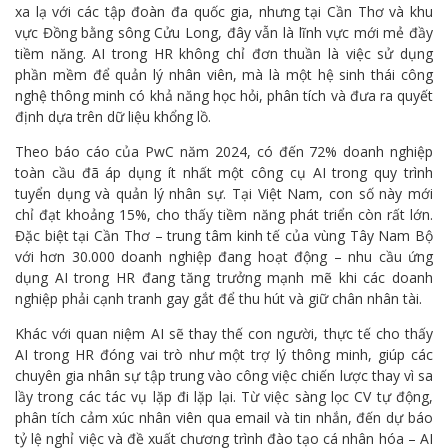
xa lạ với các tập đoàn đa quốc gia, nhưng tại Cần Thơ và khu
vực Đồng bằng sông Cửu Long, đây vẫn là lĩnh vực mới mẻ đầy
tiềm năng. AI trong HR không chỉ đơn thuần là việc sử dụng
phần mềm để quản lý nhân viên, mà là một hệ sinh thái công
nghệ thông minh có khả năng học hỏi, phân tích và đưa ra quyết
định dựa trên dữ liệu khổng lồ.
Theo báo cáo của PwC năm 2024, có đến 72% doanh nghiệp
toàn cầu đã áp dụng ít nhất một công cụ AI trong quy trình
tuyển dụng và quản lý nhân sự. Tại Việt Nam, con số này mới
chỉ đạt khoảng 15%, cho thấy tiềm năng phát triển còn rất lớn.
Đặc biệt tại Cần Thơ – trung tâm kinh tế của vùng Tây Nam Bộ
với hơn 30.000 doanh nghiệp đang hoạt động – nhu cầu ứng
dụng AI trong HR đang tăng trưởng mạnh mẽ khi các doanh
nghiệp phải cạnh tranh gay gắt để thu hút và giữ chân nhân tài.
Khác với quan niệm AI sẽ thay thế con người, thực tế cho thấy
AI trong HR đóng vai trò như một trợ lý thông minh, giúp các
chuyên gia nhân sự tập trung vào công việc chiến lược thay vì sa
lầy trong các tác vụ lặp đi lặp lại. Từ việc sàng lọc CV tự động,
phân tích cảm xúc nhân viên qua email và tin nhắn, đến dự báo
tỷ lệ nghỉ việc và đề xuất chương trình đào tạo cá nhân hóa – AI