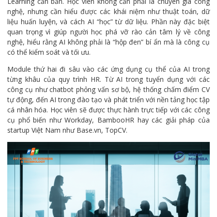
Learning căn bản. Học viên không cần phải là chuyên gia công
nghệ, nhưng cần hiểu được các khái niệm như thuật toán, dữ
liệu huấn luyện, và cách AI “học” từ dữ liệu. Phần này đặc biệt
quan trọng vì giúp người học phá vỡ rào cản tâm lý về công
nghệ, hiểu rằng AI không phải là “hộp đen” bí ẩn mà là công cụ
có thể kiểm soát và tối ưu.
Module thứ hai đi sâu vào các ứng dụng cụ thể của AI trong
từng khâu của quy trình HR. Từ AI trong tuyển dụng với các
công cụ như chatbot phỏng vấn sơ bộ, hệ thống chấm điểm CV
tự động, đến AI trong đào tạo và phát triển với nền tảng học tập
cá nhân hóa. Học viên sẽ được thực hành trực tiếp với các công
cụ phổ biến như Workday, BambooHR hay các giải pháp của
startup Việt Nam như Base.vn, TopCV.