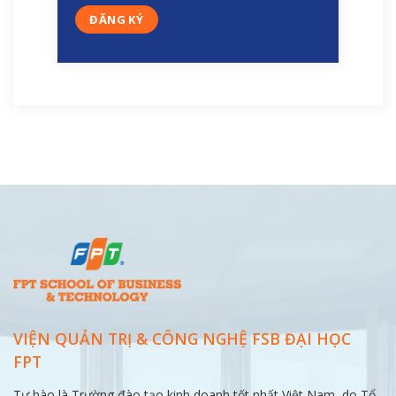
VIỆN QUẢN TRỊ & CÔNG NGHỆ FSB ĐẠI
HỌC
FPT
Tự hào là Trường đào tạo kinh doanh tốt nhất Việt Nam, do Tổ