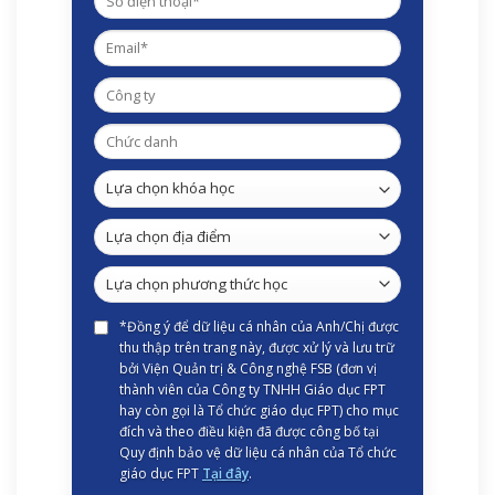
*Đồng ý để dữ liệu cá nhân của Anh/Chị được
thu thập trên trang này, được xử lý và lưu trữ
bởi Viện Quản trị & Công nghệ FSB (đơn vị
thành viên của Công ty TNHH Giáo dục FPT
hay còn gọi là Tổ chức giáo dục FPT) cho mục
đích và theo điều kiện đã được công bố tại
Quy định bảo vệ dữ liệu cá nhân của Tổ chức
giáo dục FPT
Tại đây
.