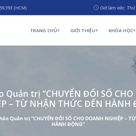
959.393 (HCM)
Giờ làm việc: Thứ
TRANG CHỦ
GIỚI THIỆU
KHÓA HỌC
ảo Quản trị “CHUYỂN ĐỔI SỐ CH
P – TỪ NHẬN THỨC ĐẾN HÀNH
thảo Quản trị “CHUYỂN ĐỔI SỐ CHO DOANH NGHIỆP – 
HÀNH ĐỘNG”