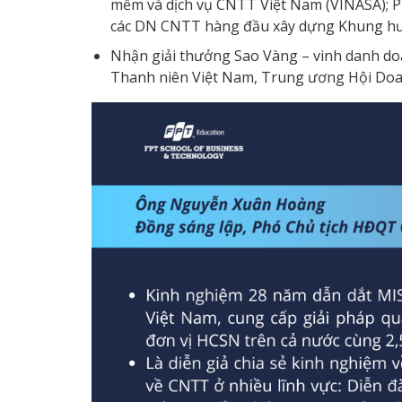
mềm và dịch vụ CNTT Việt Nam (VINASA); Ph
các DN CNTT hàng đầu xây dựng Khung hư
Nhận giải thưởng Sao Vàng – vinh danh do
Thanh niên Việt Nam, Trung ương Hội Doa