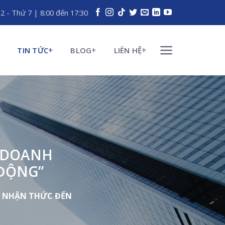
 2 - Thứ 7 | 8:00 đến 17:30
TIN TỨC
BLOG
LIÊN HỆ
O DOANH
 ĐỘNG”
TỪ NHẬN THỨC ĐẾN