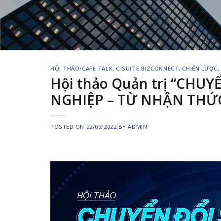
HỘI THẢO/CAFE TALK
,
C-SUITE BIZCONNECT
,
CHIẾN LƯỢC
Hội thảo Quản trị “CHU
NGHIỆP – TỪ NHẬN THỨ
POSTED ON
22/09/2022
BY
ADMIN