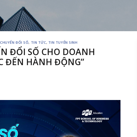
,
CHUYỂN ĐỔI SỐ
,
TIN TỨC
,
TIN TUYỂN SINH
YỂN ĐỔI SỐ CHO DOANH
C ĐẾN HÀNH ĐỘNG”