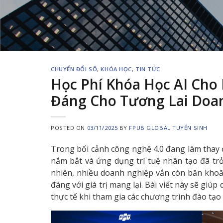
CHUYỂN ĐỔI SỐ
,
KHÓA HỌC
,
TIN TỨC
Học Phí Khóa Học AI Cho
Đáng Cho Tương Lai Doa
POSTED ON
03/11/2025
BY
FPUB GLOBAL TUYỂN SINH
Trong bối cảnh công nghệ 4.0 đang làm thay 
nắm bắt và ứng dụng trí tuệ nhân tạo đã trở
nhiên, nhiều doanh nghiệp vẫn còn băn kho
đáng với giá trị mang lại. Bài viết này sẽ giúp q
thực tế khi tham gia các chương trình đào tạo