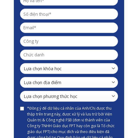
*Đồng ý để dữ liệu cá nhân của Anh/Chị được thu
thập trên trang này, được xử lý và lưu trữ bởi Viện
Quản trị & Công nghệ FSB (đơn vị thành viên của
Công ty TNHH Giáo dục FPT hay còn gọi là Tổ chức
giáo dục FPT) cho mục đích và theo điều kiện đã
được công bố tại Quy định bảo vệ dữ liệu cá nhân