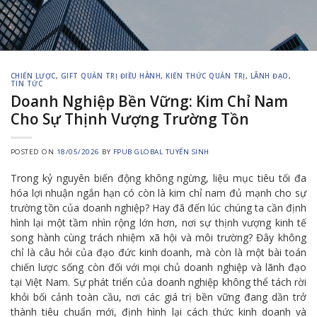
CHIẾN LƯỢC
,
GIFT QUẢN TRỊ ĐIỀU HÀNH
,
KIẾN THỨC QUẢN TRỊ
,
LÃNH ĐẠO
,
TIN TỨC
Doanh Nghiệp Bền Vững: Kim Chỉ Nam
Cho Sự Thịnh Vượng Trường Tồn
POSTED ON
18/05/2026
BY
FPUB GLOBAL TUYỂN SINH
Trong kỷ nguyên biến động không ngừng, liệu mục tiêu tối đa
hóa lợi nhuận ngắn hạn có còn là kim chỉ nam đủ mạnh cho sự
trường tồn của doanh nghiệp? Hay đã đến lúc chúng ta cần định
hình lại một tầm nhìn rộng lớn hơn, nơi sự thịnh vượng kinh tế
song hành cùng trách nhiệm xã hội và môi trường? Đây không
chỉ là câu hỏi của đạo đức kinh doanh, mà còn là một bài toán
chiến lược sống còn đối với mọi chủ doanh nghiệp và lãnh đạo
tại Việt Nam. Sự phát triển của doanh nghiệp không thể tách rời
khỏi bối cảnh toàn cầu, nơi các giá trị bền vững đang dần trở
thành tiêu chuẩn mới, định hình lại cách thức kinh doanh và