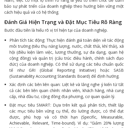
Nam, việc có một lộ trình rõ ràng là yếu tố then chốt để đảm
bảo sự phát triển của doanh nghiệp theo hướng bền vững một
cách hiệu quả và có hệ thống.
Đánh Giá Hiện Trạng và Đặt Mục Tiêu Rõ Ràng
Bước đầu tiên là hiểu rõ vị trí hiện tại của doanh nghiệp.
Phân tích tác động: Thực hiện đánh giá toàn diện về tác động
môi trường (tiêu thụ năng lượng, nước, chất thải, khí thải), xã
hội (điều kiện làm việc, lương thưởng, sự đa dạng, quan hệ
cộng đồng) và quản trị (cấu trúc điều hành, chính sách đạo
đức) của doanh nghiệp. Có thể sử dụng các tiêu chuẩn quốc
tế như GRI (Global Reporting Initiative) hoặc SASB
(Sustainability Accounting Standards Board) để định hướng.
Xác định các bên liên quan: Liệt kê và lắng nghe ý kiến từ tất
cả các bên liên quan chính: nhân viên, khách hàng, nhà cung
cấp, nhà đầu tư, cộng đồng địa phương, cơ quan quản lý.
Đặt mục tiêu SMART: Dựa trên kết quả phân tích, thiết lập
các mục tiêu bền vững cụ thể, đo lường được, có thể đạt
được, phù hợp và có thời hạn (Specific, Measurable,
Achievable, Relevant, Time-bound). Ví dụ: “Giảm 20% lượng