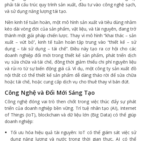
phải tái cấu trúc quy trình sản xuất, đầu tư vào công nghệ sạch,
và sử dụng năng lượng tái tạo.
Nền kinh tế tuần hoàn, một mô hình sản xuất và tiêu dùng nhằm
kéo dài vòng đời của sản phẩm, vật liệu, và tài nguyên, đang trở
thành một giải pháp chiến lược. Thay vì mô hình “khai thác – sản
xuất – vứt bỏ”, kinh tế tuần hoàn tập trung vào “thiết kế – sử
dụng – tái sử dụng – tái chế”. Điều này tạo ra cơ hội cho các
doanh nghiệp đổi mới trong thiết kế sản phẩm, phát triển dịch
vụ sửa chữa và tái chế, đồng thời giảm thiểu chi phí nguyên liệu
và rủi ro từ sự biến động giá cả. Ví dụ, một công ty sản xuất đồ
nội thất có thể thiết kế sản phẩm dễ dàng tháo rời để sửa chữa
hoặc tái chế, hoặc cung cấp dịch vụ cho thuê thay vì bán đứt.
Công Nghệ và Đổi Mới Sáng Tạo
Công nghệ đóng vai trò then chốt trong việc thúc đẩy sự phát
triển của doanh nghiệp bền vững. Trí tuệ nhân tạo (AI), Internet
of Things (IoT), blockchain và dữ liệu lớn (Big Data) có thể giúp
doanh nghiệp:
Tối ưu hóa hiệu quả tài nguyên: IoT có thể giám sát việc sử
dụng năng lượng và nước trong thời gian thực, AI có thể