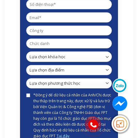
*Đồng ý để dữ liệu cá nhân của Anh/Chị được
thu thập trên trang này, được xử lý và lưu trữ
bởi Viện Quản trị & Công nghệ FSB (đơn vị
thành viên của Công ty TNHH Giáo dục FPT
hay còn gọi là Tổ chức giáo dục FPT) cho mục
đích và theo điều kiện đã được công bố tại
Quy định bảo vệ dữ liệu cá nhân của Tổ chức
giáo dục FPT
Tại đây
.