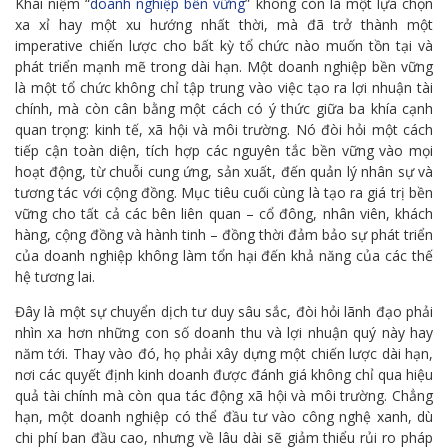
Khái niệm “
doanh nghiệp bền vững
” không còn là một lựa chọn
xa xỉ hay một xu hướng nhất thời, mà đã trở thành một
imperative chiến lược cho bất kỳ tổ chức nào muốn tồn tại và
phát triển mạnh mẽ trong dài hạn. Một doanh nghiệp bền vững
là một tổ chức không chỉ tập trung vào việc tạo ra lợi nhuận tài
chính, mà còn cân bằng một cách có ý thức giữa ba khía cạnh
quan trọng: kinh tế, xã hội và môi trường. Nó đòi hỏi một cách
tiếp cận toàn diện, tích hợp các nguyên tắc bền vững vào mọi
hoạt động, từ chuỗi cung ứng, sản xuất, đến quản lý nhân sự và
tương tác với cộng đồng. Mục tiêu cuối cùng là tạo ra giá trị bền
vững cho tất cả các bên liên quan – cổ đông, nhân viên, khách
hàng, cộng đồng và hành tinh – đồng thời đảm bảo sự phát triển
của doanh nghiệp không làm tổn hại đến khả năng của các thế
hệ tương lai.
Đây là một sự chuyển dịch tư duy sâu sắc, đòi hỏi lãnh đạo phải
nhìn xa hơn những con số doanh thu và lợi nhuận quý này hay
năm tới. Thay vào đó, họ phải xây dựng một chiến lược dài hạn,
nơi các quyết định kinh doanh được đánh giá không chỉ qua hiệu
quả tài chính mà còn qua tác động xã hội và môi trường. Chẳng
hạn, một doanh nghiệp có thể đầu tư vào công nghệ xanh, dù
chi phí ban đầu cao, nhưng về lâu dài sẽ giảm thiểu rủi ro pháp