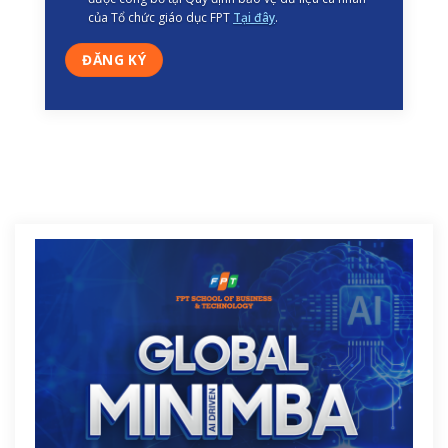
của Tổ chức giáo dục FPT
Tại đây
.