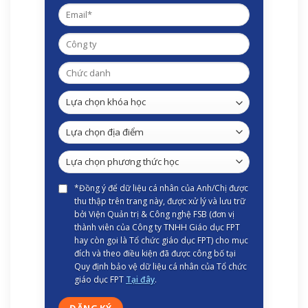
*Đồng ý để dữ liệu cá nhân của Anh/Chị được
thu thập trên trang này, được xử lý và lưu trữ
bởi Viện Quản trị & Công nghệ FSB (đơn vị
thành viên của Công ty TNHH Giáo dục FPT
hay còn gọi là Tổ chức giáo dục FPT) cho mục
đích và theo điều kiện đã được công bố tại
Quy định bảo vệ dữ liệu cá nhân của Tổ chức
giáo dục FPT
Tại đây
.