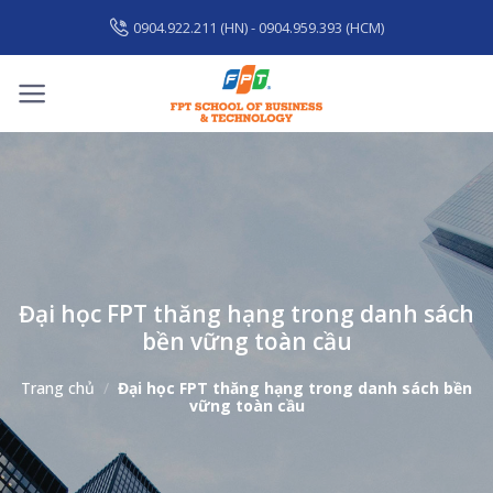
Skip
0904.922.211 (HN) - 0904.959.393 (HCM)
to
content
Đại học FPT thăng hạng trong danh sách
bền vững toàn cầu
Trang chủ
/
Đại học FPT thăng hạng trong danh sách bền
vững toàn cầu