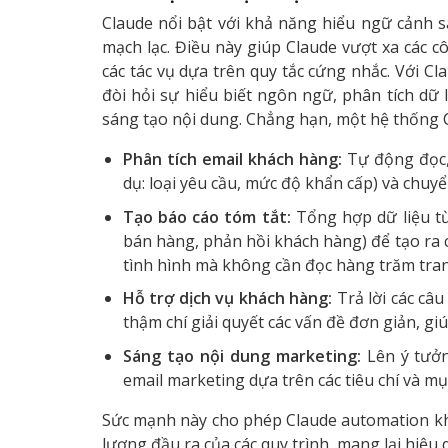
Claude nổi bật với khả năng hiểu ngữ cảnh sâ
mạch lạc. Điều này giúp Claude vượt xa các c
các tác vụ dựa trên quy tắc cứng nhắc. Với C
đòi hỏi sự hiểu biết ngôn ngữ, phân tích dữ l
sáng tạo nội dung. Chẳng hạn, một hệ thống 
Phân tích email khách hàng:
Tự động đọc, 
dụ: loại yêu cầu, mức độ khẩn cấp) và chuy
Tạo báo cáo tóm tắt:
Tổng hợp dữ liệu từ
bán hàng, phản hồi khách hàng) để tạo ra 
tình hình mà không cần đọc hàng trăm trang
Hỗ trợ dịch vụ khách hàng:
Trả lời các câ
thậm chí giải quyết các vấn đề đơn giản, giú
Sáng tạo nội dung marketing:
Lên ý tưởn
email marketing dựa trên các tiêu chí và mụ
Sức mạnh này cho phép Claude automation khô
lượng đầu ra của các quy trình, mang lại hiệu q