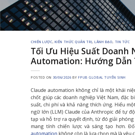
CHIẾN LƯỢC
,
KIẾN THỨC QUẢN TRỊ
,
LÃNH ĐẠO
,
TIN TỨC
Tối Ưu Hiệu Suất Doanh 
Automation: Hướng Dẫn 
POSTED ON
30/06/2026
BY
FPUB GLOBAL TUYỂN SINH
Claude automation không chỉ là một khái niệ
chốt giúp các doanh nghiệp Việt Nam, đặc bi
suất, chi phí và khả năng thích ứng. Hiểu m
ngữ lớn (LLM) Claude của Anthropic để tự động
tạp và hỗ trợ ra quyết định, từ đó giải phón
mang tính chiến lược và sáng tạo hơn. Đố
automation
không còn là lựa chọn mà là yêu c