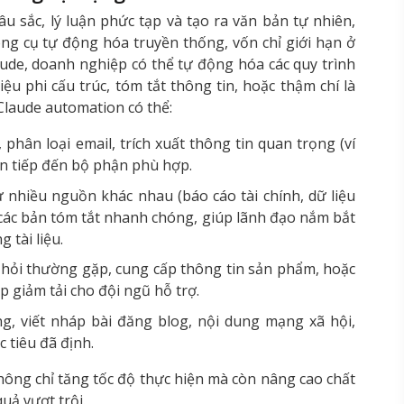
u sắc, lý luận phức tạp và tạo ra văn bản tự nhiên,
ông cụ tự động hóa truyền thống, vốn chỉ giới hạn ở
laude, doanh nghiệp có thể tự động hóa các quy trình
iệu phi cấu trúc, tóm tắt thông tin, hoặc thậm chí là
Claude automation có thể:
phân loại email, trích xuất thông tin quan trọng (ví
ển tiếp đến bộ phận phù hợp.
 nhiều nguồn khác nhau (báo cáo tài chính, dữ liệu
các bản tóm tắt nhanh chóng, giúp lãnh đạo nắm bắt
 tài liệu.
u hỏi thường gặp, cung cấp thông tin sản phẩm, hoặc
p giảm tải cho đội ngũ hỗ trợ.
g, viết nháp bài đăng blog, nội dung mạng xã hội,
c tiêu đã định.
ng chỉ tăng tốc độ thực hiện mà còn nâng cao chất
uả vượt trội.