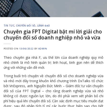
TIN TỨC
,
CHUYỂN ĐỔI SỐ
,
LÃNH ĐẠO
Chuyên gia FPT Digital bật mí lời giải cho
chuyển đổi số doanh nghiệp nhỏ và vừa
POSTED ON
13/06/2022
BY
ADMIN
Theo chuyên gia nhà F, ưu thế lớn của doanh nghiệp quy mô
nhỏ chính là mô hình quản trị linh hoạt, tinh gọn nên dễ thích
ứng với những vấn đề mới.
Trong buổi trò chuyện về chuyển đổi số cho doanh nghiệp vừa
và nhỏ mới đây trong khuôn khổ chương trình DxTalks tổ chức
bởi VnExpress, anh Nguyễn Đức Minh – Giám đốc tư vấn chuyển
đổi số của FPT Digital – cho rằng doanh nghiệp vừa và nhỏ
không có được nguồn lực lớn, do đó phải xem xét phân bổ chi
phí hiệu quả khi chuyển đổi số. Cần xác định mục tiêu muốn đạt
được, sau đó phân tích tỉ mỉ các bước thực hiện sao cho tiết