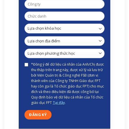
*Đồng ý để dữ liệu cá nhân của Anh/Chị được
thu thập trên trang này, được xử lý và lưu trữ
bởi Viện Quản trị & Công nghệ FSB (đơn vị
thành viên của Công ty TNHH Giáo dục FPT
hay còn gọi là Tổ chức giáo dục FPT) cho mục
đích và theo điều kiện đã được công bố tại
Quy định bảo vệ dữ liệu cá nhân của Tổ chức
giáo dục FPT
Tại đây
.