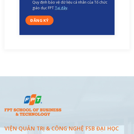
Quy định bảo vệ dữ liệu cá nhân của Tổ chức
giáo dục FPT
Tại đây
.
VIỆN QUẢN TRỊ & CÔNG NGHỆ FSB ĐẠI
HỌC