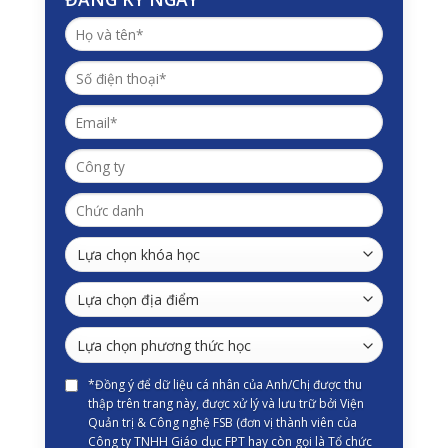
*Đồng ý để dữ liệu cá nhân của Anh/Chị được thu
thập trên trang này, được xử lý và lưu trữ bởi Viện
Quản trị & Công nghệ FSB (đơn vị thành viên của
Công ty TNHH Giáo dục FPT hay còn gọi là Tổ chức