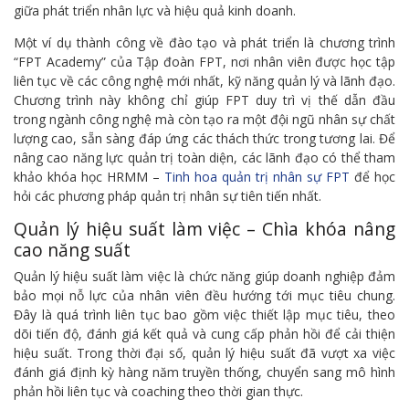
giữa phát triển nhân lực và hiệu quả kinh doanh.
Một ví dụ thành công về đào tạo và phát triển là chương trình
“FPT Academy” của Tập đoàn FPT, nơi nhân viên được học tập
liên tục về các công nghệ mới nhất, kỹ năng quản lý và lãnh đạo.
Chương trình này không chỉ giúp FPT duy trì vị thế dẫn đầu
trong ngành công nghệ mà còn tạo ra một đội ngũ nhân sự chất
lượng cao, sẵn sàng đáp ứng các thách thức trong tương lai. Để
nâng cao năng lực quản trị toàn diện, các lãnh đạo có thể tham
khảo khóa học HRMM –
Tinh hoa quản trị nhân sự FPT
để học
hỏi các phương pháp quản trị nhân sự tiên tiến nhất.
Quản lý hiệu suất làm việc – Chìa khóa nâng
cao năng suất
Quản lý hiệu suất làm việc là chức năng giúp doanh nghiệp đảm
bảo mọi nỗ lực của nhân viên đều hướng tới mục tiêu chung.
Đây là quá trình liên tục bao gồm việc thiết lập mục tiêu, theo
dõi tiến độ, đánh giá kết quả và cung cấp phản hồi để cải thiện
hiệu suất. Trong thời đại số, quản lý hiệu suất đã vượt xa việc
đánh giá định kỳ hàng năm truyền thống, chuyển sang mô hình
phản hồi liên tục và coaching theo thời gian thực.