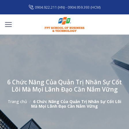
Skip
0904.922.211 (HN) - 0904.959.393 (HCM)
to
content
6 Chức Năng Của Quản Trị Nhân Sự Cốt
Lõi Mà Mọi Lãnh Đạo Cần Nắm Vững
Trang chủ
/
6 Chức Năng Của Quản Trị Nhân Sự Cốt Lõi
Mà Mọi Lãnh Đạo Cần Nắm Vững