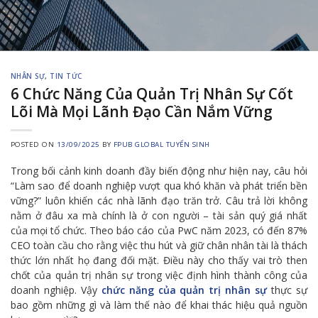
NHÂN SỰ
,
TIN TỨC
6 Chức Năng Của Quản Trị Nhân Sự Cốt
Lõi Mà Mọi Lãnh Đạo Cần Nắm Vững
POSTED ON
13/09/2025
BY
FPUB GLOBAL TUYỂN SINH
Trong bối cảnh kinh doanh đầy biến động như hiện nay, câu hỏi
“Làm sao để doanh nghiệp vượt qua khó khăn và phát triển bền
vững?” luôn khiến các nhà lãnh đạo trăn trở. Câu trả lời không
nằm ở đâu xa mà chính là ở con người – tài sản quý giá nhất
của mọi tổ chức. Theo báo cáo của PwC năm 2023, có đến 87%
CEO toàn cầu cho rằng việc thu hút và giữ chân nhân tài là thách
thức lớn nhất họ đang đối mặt. Điều này cho thấy vai trò then
chốt của quản trị nhân sự trong việc định hình thành công của
doanh nghiệp. Vậy
chức năng của quản trị nhân sự
thực sự
bao gồm những gì và làm thế nào để khai thác hiệu quả nguồn