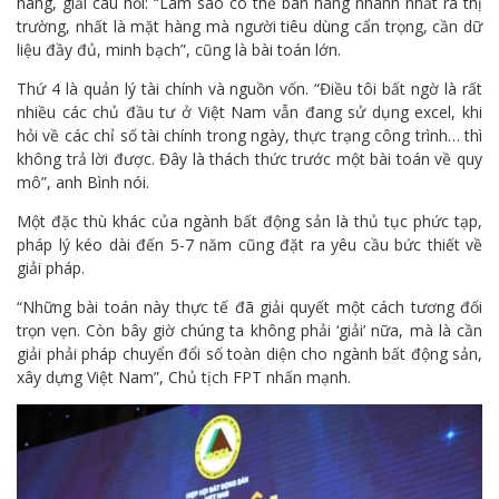
hàng, giải câu hỏi: “Làm sao có thể bán hàng nhanh nhất ra thị
trường, nhất là mặt hàng mà người tiêu dùng cẩn trọng, cần dữ
liệu đầy đủ, minh bạch”, cũng là bài toán lớn.
Thứ 4 là quản lý tài chính và nguồn vốn. “Điều tôi bất ngờ là rất
nhiều các chủ đầu tư ở Việt Nam vẫn đang sử dụng excel, khi
hỏi về các chỉ số tài chính trong ngày, thực trạng công trình… thì
không trả lời được. Đây là thách thức trước một bài toán về quy
mô”, anh Bình nói.
Một đặc thù khác của ngành bất động sản là thủ tục phức tạp,
pháp lý kéo dài đến 5-7 năm cũng đặt ra yêu cầu bức thiết về
giải pháp.
“Những bài toán này thực tế đã giải quyết một cách tương đối
trọn vẹn. Còn bây giờ chúng ta không phải ‘giải’ nữa, mà là cần
giải phải pháp chuyển đổi số toàn diện cho ngành bất động sản,
xây dựng Việt Nam”, Chủ tịch FPT nhấn mạnh.