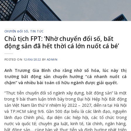
CHUYỂN ĐỔI SỐ
,
TIN TỨC
Chủ tịch FPT: ‘Nhờ chuyển đổi số, bất
động sản đã hết thời cá lớn nuốt cá bé’
POSTED ON
12/06/2022
BY
ADMIN
Anh Trương Gia Bình cho rằng nhờ số hóa, lúc này thị
trường bất động sản chuyển hướng “cá nhanh nuốt cá
chậm” và nhiều bài toán cố hữu ngành được giải quyết.
“Thực tiễn chuyển đổi số ngành xây dựng, bất động sản” là một
trong 9 bài tham luận trình bày trong Đại hội Hiệp hội Bất động
sản Việt Nam lần thứ V nhiệm kỳ 2022 – 2027, diễn ra tại Hà Nội
và TP.HCM sáng 9/6. Gần 500 đại biểu là các lãnh đạo, nguyên
lãnh đạo Chính phủ, đại diện các hiệp hội, các tổ chức trong
nước và quốc tế; chuyên gia luật, kinh tế, tài chính, ngân hàng,
bất động sản… cùng bàn về thực tiễn và định hướng phát triển