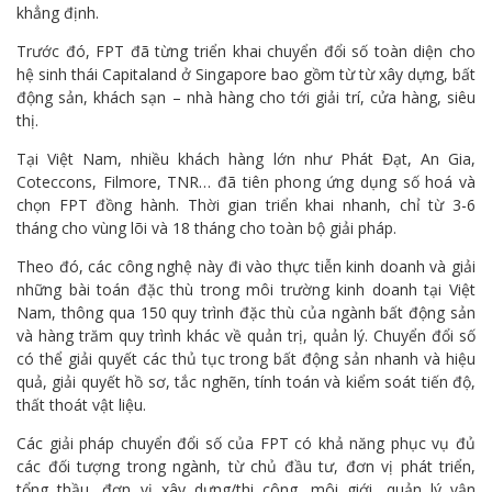
khẳng định.
Trước đó, FPT đã từng triển khai chuyển đổi số toàn diện cho
hệ sinh thái Capitaland ở Singapore bao gồm từ từ xây dựng, bất
động sản, khách sạn – nhà hàng cho tới giải trí, cửa hàng, siêu
thị.
Tại Việt Nam, nhiều khách hàng lớn như Phát Đạt, An Gia,
Coteccons, Filmore, TNR… đã tiên phong ứng dụng số hoá và
chọn FPT đồng hành. Thời gian triển khai nhanh, chỉ từ 3-6
tháng cho vùng lõi và 18 tháng cho toàn bộ giải pháp.
Theo đó, các công nghệ này đi vào thực tiễn kinh doanh và giải
những bài toán đặc thù trong môi trường kinh doanh tại Việt
Nam, thông qua 150 quy trình đặc thù của ngành bất động sản
và hàng trăm quy trình khác về quản trị, quản lý. Chuyển đổi số
có thể giải quyết các thủ tục trong bất động sản nhanh và hiệu
quả, giải quyết hồ sơ, tắc nghẽn, tính toán và kiểm soát tiến độ,
thất thoát vật liệu.
Các giải pháp chuyển đổi số của FPT có khả năng phục vụ đủ
các đối tượng trong ngành, từ chủ đầu tư, đơn vị phát triển,
tổng thầu, đơn vị xây dựng/thi công, môi giới, quản lý vận