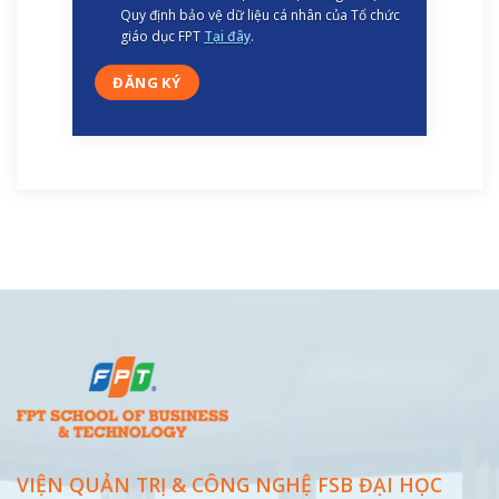
Quy định bảo vệ dữ liệu cá nhân của Tổ chức
giáo dục FPT
Tại đây
.
VIỆN QUẢN TRỊ & CÔNG NGHỆ FSB ĐẠI
HỌC