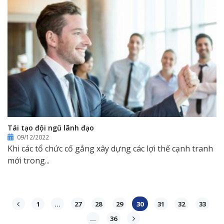
Tái tạo đội ngũ lãnh đạo
09/12/2022
Khi các tổ chức cố gắng xây dựng các lợi thế cạnh tranh
mới trong...
1
…
27
28
29
30
31
32
33
…
36