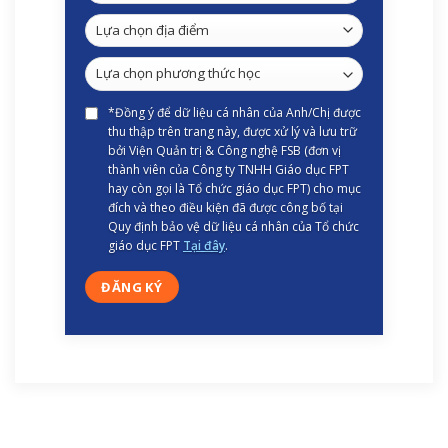
*Đồng ý để dữ liệu cá nhân của Anh/Chị được
thu thập trên trang này, được xử lý và lưu trữ
bởi Viện Quản trị & Công nghệ FSB (đơn vị
thành viên của Công ty TNHH Giáo dục FPT
hay còn gọi là Tổ chức giáo dục FPT) cho mục
đích và theo điều kiện đã được công bố tại
Quy định bảo vệ dữ liệu cá nhân của Tổ chức
giáo dục FPT
Tại đây
.