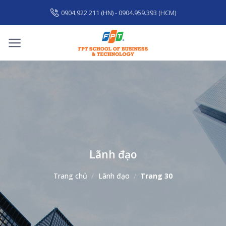
Skip
0904.922.211 (HN) - 0904.959.393 (HCM)
to
content
Lãnh đạo
Trang chủ
/
Lãnh đạo
/
Trang 30