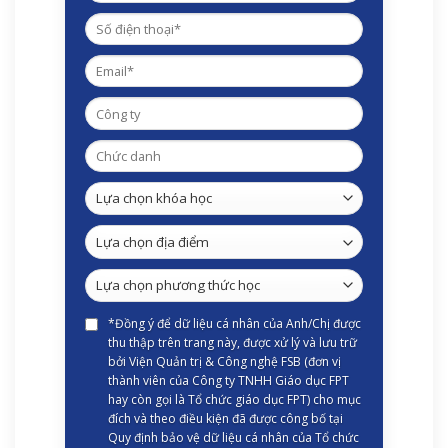
*Đồng ý để dữ liệu cá nhân của Anh/Chị được
thu thập trên trang này, được xử lý và lưu trữ
bởi Viện Quản trị & Công nghệ FSB (đơn vị
thành viên của Công ty TNHH Giáo dục FPT
hay còn gọi là Tổ chức giáo dục FPT) cho mục
đích và theo điều kiện đã được công bố tại
Quy định bảo vệ dữ liệu cá nhân của Tổ chức