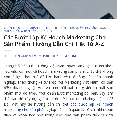
CHIẾN LƯỢC
,
GIFT QUẢN TRỊ THỰC THI
,
KIẾN THỨC QUẢN TRỊ
,
LÃNH ĐẠO
,
MARKETING & BÁN HÀNG
,
TIN TỨC
Các Bước Lập Kế Hoạch Marketing Cho
Sản Phẩm: Hướng Dẫn Chi Tiết Từ A-Z
POSTED ON
24/01/2026
BY
FPUB GLOBAL TUYỂN SINH
Trong bối cảnh thị trường Việt Nam ngày càng cạnh tranh khốc
liệt, việc có một kế hoạch marketing sản phẩm chặt chẽ không
còn là lựa chọn mà đã trở thành yếu tố sống còn của doanh
nghiệp. Theo thống kê từ Hiệp hội Marketing Việt Nam, có đến
65% doanh nghiệp vừa và nhỏ thất bại trong việc ra mắt sản
phẩm mới do thiếu một chiến lược marketing bài bản. Vậy làm
thế nào để xây dựng được một kế hoạch marketing hiệu quả?
Bài viết này sẽ hướng dẫn chi tiết
các bước lập kế hoạch
marketing cho sản phẩm
, giúp các nhà quản lý có cái nhìn toàn
diện và khoa học hơn trong việc đưa sản phẩm tiếp cận thị