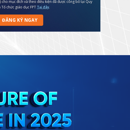
T) cho mục đích và theo điều kiện đã được công bố tại Quy
a Tổ chức giáo dục FPT
Tại đây
.