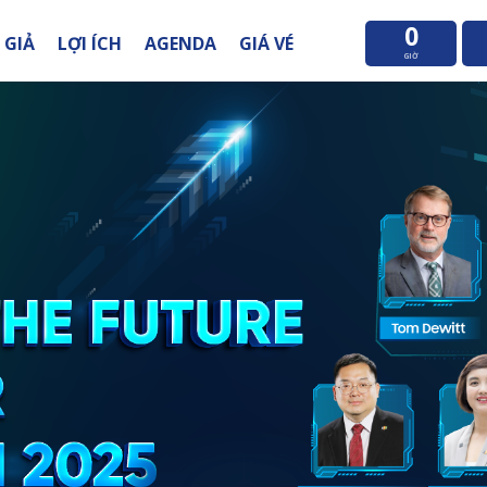
0
 GIẢ
LỢI ÍCH
AGENDA
GIÁ VÉ
GIỜ