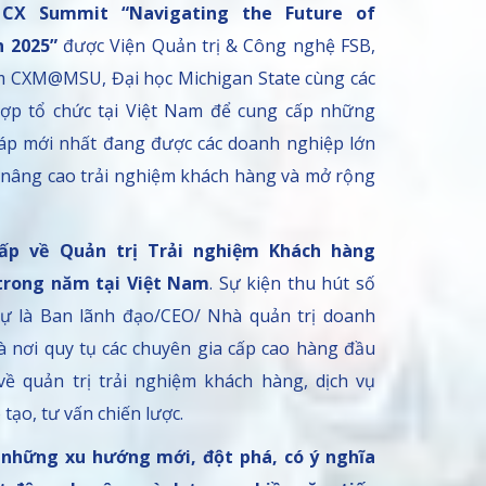
 CX Summit “Navigating the Future of
n 2025”
được Viện Quản trị & Công nghệ FSB,
âm CXM@MSU, Đại học Michigan State cùng các
hợp tổ chức tại Việt Nam để cung cấp những
áp mới nhất đang được các doanh nghiệp lớn
ể nâng cao trải nghiệm khách hàng và mở rộng
cấp về Quản trị Trải nghiệm Khách hàng
trong năm tại Việt Nam
. Sự kiện thu hút số
ự là Ban lãnh đạo/CEO/ Nhà quản trị doanh
à nơi quy tụ các chuyên gia cấp cao hàng đầu
về quản trị trải nghiệm khách hàng, dịch vụ
tạo, tư vấn chiến lược.
a
những xu hướng mới, đột phá, có ý nghĩa