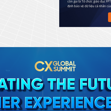
còn gọi là Tổ chức giáo dục FP
định bảo vệ dữ liệu cá nhân củ