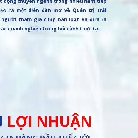
ạt động chuyên ngành trong nhiều năm tiếp
 tạo ra một
diễn đàn mở về Quản trị trải
 người tham gia cùng bàn luận và đưa ra
các doanh nghiệp trong bối cảnh thực tại
.
U
LỢI NHUẬN
GIA HÀNG ĐẦU THẾ GIỚI