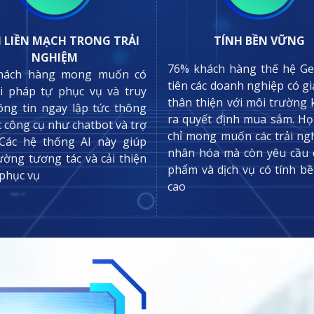
 LIỀN MẠCH TRONG TRẢI
TÍNH BỀN VỮNG
NGHIỆM
76% khách hàng thế hệ G
hách hàng mong muốn có
tiên các doanh nghiệp có gi
ải pháp tự phục vụ và truy
thân thiện với môi trường 
ông tin ngay lập tức thông
ra quyết định mua sắm. H
c công cụ như chatbot và trợ
chỉ mong muốn các trải ng
 Các hệ thống AI này giúp
nhân hóa mà còn yêu cầu 
ường tương tác và cải thiện
phẩm và dịch vụ có tính b
phục vụ​
cao