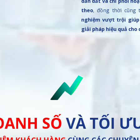
dẫn dắt và chi phối ho
theo
, đồng thời cũng
nghiệm vượt trội giúp
giải pháp hiệu quả cho 
OANH SỐ
VÀ TỐI Ư
HIỆM KHÁCH HÀNG
CÙNG CÁC CHUYÊN 