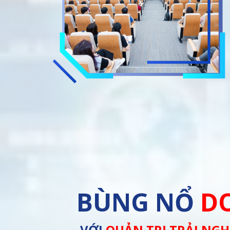
BÙNG NỔ
D
VỚI
QUẢN TRỊ TRẢI NG