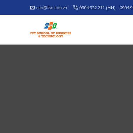
Skip
ceo@fsb.edu.vn
0904.922.211 (HN) - 0904.
to
content