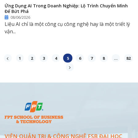
Ứng Dụng AI Trong Doanh Nghiệp: Lộ Trình Chuyển Mình
Để Bứt Phá
08/06/2026
Liệu AI chỉ là một công cụ công nghệ hay là một triết lý
vận...
1
2
3
4
5
6
7
8
…
82
VIỆN QUẢN TRỊ & CÔNG NGHỆ FSB ĐẠI
HỌC