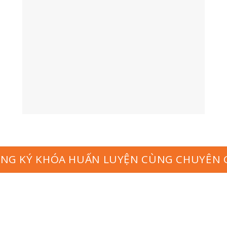
NG KÝ KHÓA HUẤN LUYỆN CÙNG CHUYÊN 