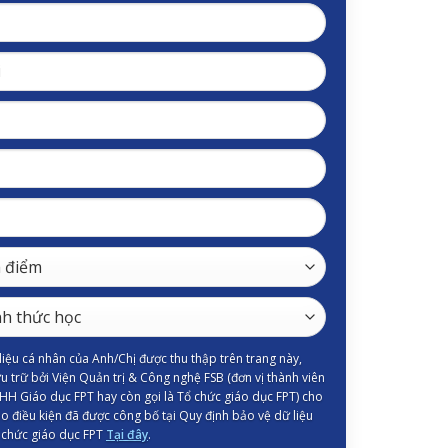
iệu cá nhân của Anh/Chị được thu thập trên trang này,
ưu trữ bởi Viện Quản trị & Công nghệ FSB (đơn vị thành viên
HH Giáo dục FPT hay còn gọi là Tổ chức giáo dục FPT) cho
o điều kiện đã được công bố tại Quy định bảo vệ dữ liệu
 chức giáo dục FPT
Tại đây
.