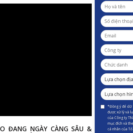
*Đồng ý để dữ l
được xử lý và l
của Công ty TN
mục đích và the
ẠO ĐANG NGÀY CÀNG SÂU &
cá nhân của Tổ