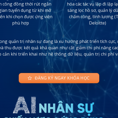
h công đồng thời rút ngắn
hóa các tác vụ lặp đi lặp l
 gian tuyển dụng từ khi mở
sàng lọc hồ sơ, quản lý dữ
ến khi chọn được ứng viên
chấm công, tính lương (
phù hợp
Deloitte)
rong quản trị nhân sự đang là xu hướng phát triển tích cực
và thu được kết quả khả quan như cắt giảm chi phí nâng ca
 cản khi triển khai như hệ thống dữ liệu, quản trị chi phí 
ĐĂNG KÝ NGAY KHÓA HỌC