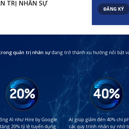
N TRỊ NHÂN SỰ
trong quản trị nhân sự
đang trở thành xu hướng nổi bật và 
ống AI như Hire by Google
AI giúp giảm đến 40% chi ph
 tăng 20% tỷ lệ tuyển dụng
các quy trình nhân sự nhờ 